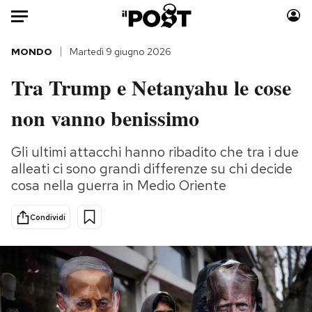
Auto
MONDO
Martedì 9 giugno 2026
Tra Trump e Netanyahu le cose
HOME
non vanno benissimo
Italia
Moda
Mondo
Libri
Gli ultimi attacchi hanno ribadito che tra i due
Politica
Consumismi
alleati ci sono grandi differenze su chi decide
Tecnologia
Storie/Idee
cosa nella guerra in Medio Oriente
Internet
Ok Boomer!
Scienza
Media
Condividi
Cultura
Europa
Economia
Altrecose
Sport
Mondiali calcio 2026