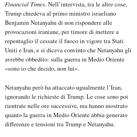
Financial Times
. Nell’intervista, tra le altre cose,
Notifiche mobile
Trump chiedeva al primo ministro israeliano
Regala il Post
Hai bisogno di aiuto?
Benjamin Netanyahu di non rispondere alle
Esci
provocazioni iraniane, per timore di mettere a
repentaglio il cessate il fuoco in vigore tra Stati
Uniti e Iran, e si diceva convinto che Netanyahu gli
avrebbe obbedito: sulla guerra in Medio Oriente
«sono io che decido, non lui».
Netanyahu però ha attaccato ugualmente l’Iran,
ignorando le richieste di Trump. Le cose sono poi
rientrate nelle ore successive, ma hanno mostrato
quanto la guerra in Medio Oriente abbia generato
differenze e tensioni tra Trump e Netanyahu.