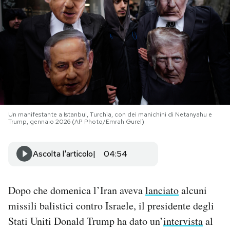
PODCAST
NEWSLETTER
I MIEI PREFERITI
Un manifestante a Istanbul, Turchia, con dei manichini di Netanyahu e
Trump, gennaio 2026 (AP Photo/Emrah Gurel)
SHOP
Ascolta l'articolo
04:54
CALENDARIO
Dopo che domenica l’Iran aveva
lanciato
alcuni
AREA PERSONALE
missili balistici contro Israele, il presidente degli
Area Personale
Stati Uniti Donald Trump ha dato un’
intervista
al
Newsletter