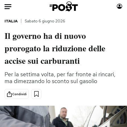
Auto
ITALIA
Sabato 6 giugno 2026
Il governo ha di nuovo
HOME
prorogato la riduzione delle
Italia
Moda
Mondo
Libri
accise sui carburanti
Politica
Consumismi
Tecnologia
Storie/Idee
Per la settima volta, per far fronte ai rincari,
ma dimezzando lo sconto sul gasolio
Internet
Ok Boomer!
Scienza
Media
Condividi
Cultura
Europa
Economia
Altrecose
Sport
Mondiali calcio 2026