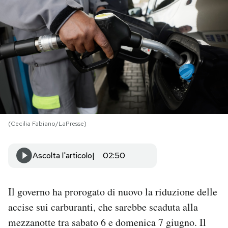
PODCAST
NEWSLETTER
I MIEI PREFERITI
SHOP
(Cecilia Fabiano/LaPresse)
CALENDARIO
Ascolta l'articolo
02:50
AREA PERSONALE
Il governo ha prorogato di nuovo la riduzione delle
accise sui carburanti, che sarebbe scaduta alla
Area Personale
mezzanotte tra sabato 6 e domenica 7 giugno. Il
Newsletter