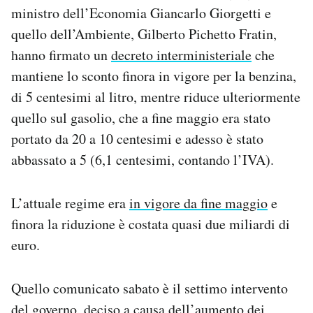
ministro dell’Economia Giancarlo Giorgetti e
Notifiche mobile
Regala il Post
quello dell’Ambiente, Gilberto Pichetto Fratin,
Hai bisogno di aiuto?
hanno firmato un
decreto interministeriale
che
Esci
mantiene lo sconto finora in vigore per la benzina,
di 5 centesimi al litro, mentre riduce ulteriormente
quello sul gasolio, che a fine maggio era stato
portato da 20 a 10 centesimi e adesso è stato
abbassato a 5 (6,1 centesimi, contando l’IVA).
L’attuale regime era
in vigore da fine maggio
e
finora la riduzione è costata quasi due miliardi di
euro.
Quello comunicato sabato è il settimo intervento
del governo, deciso a causa dell’aumento dei