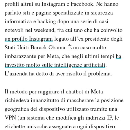
profili altrui su Instagram e Facebook. Ne hanno
Notifiche mobile
parlato siti e pagine specializzate in sicurezza
Regala il Post
Hai bisogno di aiuto?
informatica e hacking dopo una serie di casi
Esci
notevoli nel weekend, fra cui uno che ha coinvolto
un profilo Instagram
legato all’ex presidente degli
Stati Uniti Barack Obama. È un caso molto
imbarazzante per Meta, che negli ultimi tempi
ha
investito molto sulle intelligenze artificiali
.
L’azienda ha detto di aver risolto il problema.
Il metodo per raggirare il chatbot di Meta
richiedeva innanzitutto di mascherare la posizione
geografica del dispositivo utilizzato tramite una
VPN (un sistema che modifica gli indirizzi IP, le
etichette univoche assegnate a ogni dispositivo