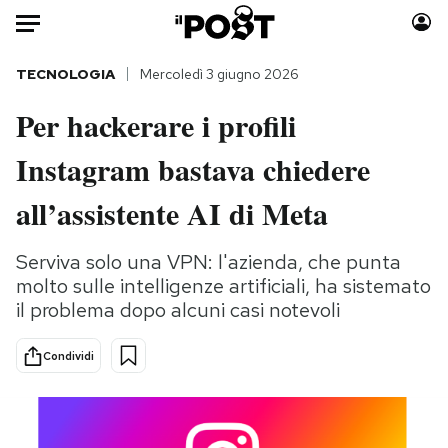
Auto
TECNOLOGIA
Mercoledì 3 giugno 2026
Per hackerare i profili
HOME
Instagram bastava chiedere
Italia
Moda
Mondo
Libri
all’assistente AI di Meta
Politica
Consumismi
Tecnologia
Storie/Idee
Serviva solo una VPN: l'azienda, che punta
molto sulle intelligenze artificiali, ha sistemato
Internet
Ok Boomer!
il problema dopo alcuni casi notevoli
Scienza
Media
Cultura
Europa
Condividi
Economia
Altrecose
Sport
Mondiali calcio 2026