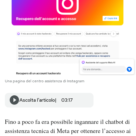
PODCAST
NEWSLETTER
I MIEI PREFERITI
SHOP
Una pagina del centro assistenza di Instagram
CALENDARIO
Ascolta l'articolo
03:17
AREA PERSONALE
Fino a poco fa era possibile ingannare il chatbot di
Area Personale
assistenza tecnica di Meta per ottenere l’accesso ai
Newsletter