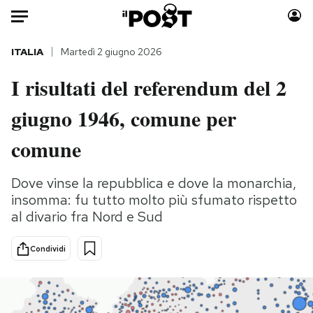
Auto
ITALIA
Martedì 2 giugno 2026
I risultati del referendum del 2
HOME
giugno 1946, comune per
Italia
Moda
Mondo
Libri
comune
Politica
Consumismi
Tecnologia
Storie/Idee
Dove vinse la repubblica e dove la monarchia,
insomma: fu tutto molto più sfumato rispetto
Internet
Ok Boomer!
al divario fra Nord e Sud
Scienza
Media
Cultura
Europa
Condividi
Economia
Altrecose
Sport
Mondiali calcio 2026