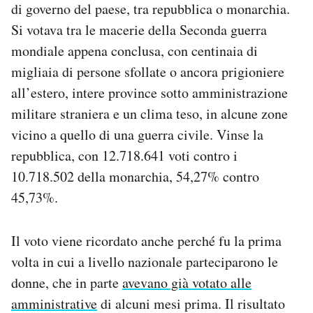
di governo del paese, tra repubblica o monarchia.
Notifiche mobile
Si votava tra le macerie della Seconda guerra
Regala il Post
Hai bisogno di aiuto?
mondiale appena conclusa, con centinaia di
Esci
migliaia di persone sfollate o ancora prigioniere
all’estero, intere province sotto amministrazione
militare straniera e un clima teso, in alcune zone
vicino a quello di una guerra civile. Vinse la
repubblica, con 12.718.641 voti contro i
10.718.502 della monarchia, 54,27% contro
45,73%.
Il voto viene ricordato anche perché fu la prima
volta in cui a livello nazionale parteciparono le
donne, che in parte
avevano già votato alle
amministrative
di alcuni mesi prima. Il risultato