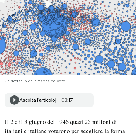
PODCAST
NEWSLETTER
I MIEI PREFERITI
SHOP
Un dettaglio della mappa del voto
CALENDARIO
Ascolta l'articolo
03:17
AREA PERSONALE
Il 2 e il 3 giugno del 1946 quasi 25 milioni di
Area Personale
italiani e italiane votarono per scegliere la forma
Newsletter