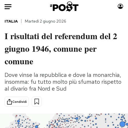
Auto
ITALIA
Martedì 2 giugno 2026
I risultati del referendum del 2
HOME
giugno 1946, comune per
Italia
Moda
Mondo
Libri
comune
Politica
Consumismi
Tecnologia
Storie/Idee
Dove vinse la repubblica e dove la monarchia,
insomma: fu tutto molto più sfumato rispetto
Internet
Ok Boomer!
al divario fra Nord e Sud
Scienza
Media
Cultura
Europa
Condividi
Economia
Altrecose
Sport
Mondiali calcio 2026