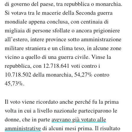
di governo del paese, tra repubblica o monarchia.
Notifiche mobile
Si votava tra le macerie della Seconda guerra
Regala il Post
Hai bisogno di aiuto?
mondiale appena conclusa, con centinaia di
Esci
migliaia di persone sfollate o ancora prigioniere
all’estero, intere province sotto amministrazione
militare straniera e un clima teso, in alcune zone
vicino a quello di una guerra civile. Vinse la
repubblica, con 12.718.641 voti contro i
10.718.502 della monarchia, 54,27% contro
45,73%.
Il voto viene ricordato anche perché fu la prima
volta in cui a livello nazionale parteciparono le
donne, che in parte
avevano già votato alle
amministrative
di alcuni mesi prima. Il risultato