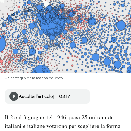
PODCAST
NEWSLETTER
I MIEI PREFERITI
SHOP
Un dettaglio della mappa del voto
CALENDARIO
Ascolta l'articolo
03:17
AREA PERSONALE
Il 2 e il 3 giugno del 1946 quasi 25 milioni di
Area Personale
italiani e italiane votarono per scegliere la forma
Newsletter