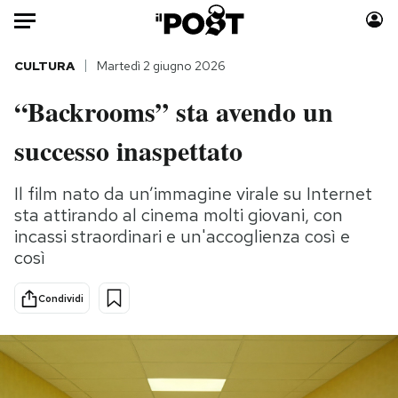
Auto
CULTURA
Martedì 2 giugno 2026
“Backrooms” sta avendo un
HOME
successo inaspettato
Italia
Moda
Mondo
Libri
Il film nato da un’immagine virale su Internet
Politica
Consumismi
sta attirando al cinema molti giovani, con
Tecnologia
Storie/Idee
incassi straordinari e un'accoglienza così e
Internet
Ok Boomer!
così
Scienza
Media
Condividi
Cultura
Europa
Economia
Altrecose
Sport
Mondiali calcio 2026