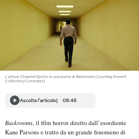
PODCAST
NEWSLETTER
I MIEI PREFERITI
SHOP
L'attore Chiwetel Ejiofor in una scena di
Backrooms
(Courtesy Everett
Collection/Contrasto)
CALENDARIO
Ascolta l'articolo
08:48
AREA PERSONALE
Backrooms
, il film horror diretto dall’esordiente
Area Personale
Kane Parsons e tratto da un grande fenomeno di
Newsletter