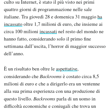
culto su Internet, è stato il più visto nei primi
Notifiche mobile
quattro giorni di programmazione nelle sale
Regala il Post
italiane. Tra giovedì 28 e domenica 31 maggio
ha
Hai bisogno di aiuto?
incassato
oltre 1,7 milioni di euro, che insieme ai
Esci
circa 100 milioni
incassati
nel resto del mondo ne
hanno fatto, considerando solo il primo fine
settimana dall’uscita, l’horror di maggior successo
dell’anno.
È un risultato ben oltre le
aspettative
,
considerando che
Backrooms
è costato circa 8,5
milioni di euro e che a dirigerlo era un ventenne
alla sua prima esperienza con una produzione di
questo livello.
Backrooms
parla di un uomo in
difficoltà economiche e coniugali che trova un