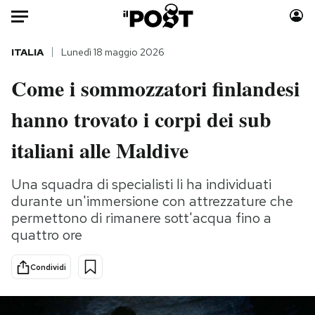
Auto
ITALIA
Lunedì 18 maggio 2026
Come i sommozzatori finlandesi
HOME
hanno trovato i corpi dei sub
Italia
Moda
Mondo
Libri
italiani alle Maldive
Politica
Consumismi
Tecnologia
Storie/Idee
Una squadra di specialisti li ha individuati
durante un'immersione con attrezzature che
Internet
Ok Boomer!
permettono di rimanere sott'acqua fino a
Scienza
Media
quattro ore
Cultura
Europa
Economia
Altrecose
Condividi
Sport
Mondiali calcio 2026