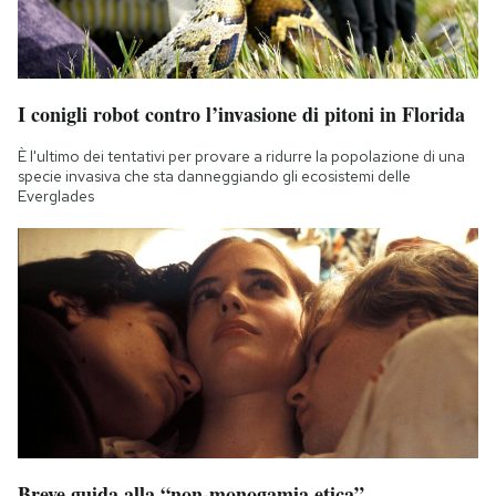
I conigli robot contro l’invasione di pitoni in Florida
È l'ultimo dei tentativi per provare a ridurre la popolazione di una
specie invasiva che sta danneggiando gli ecosistemi delle
Everglades
Breve guida alla “non-monogamia etica”