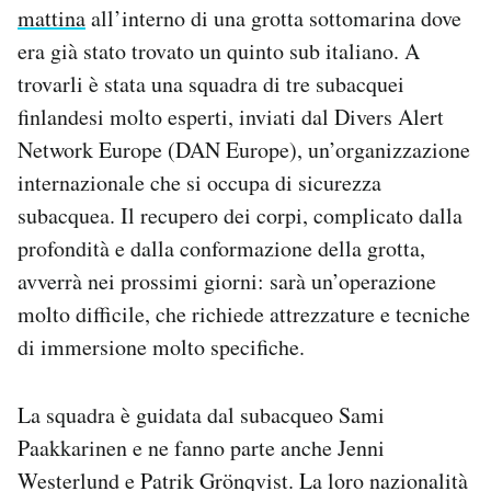
mattina
all’interno di una grotta sottomarina dove
Notifiche mobile
Regala il Post
era già stato trovato un quinto sub italiano. A
Hai bisogno di aiuto?
trovarli è stata una squadra di tre subacquei
Esci
finlandesi molto esperti, inviati dal Divers Alert
Network Europe (DAN Europe), un’organizzazione
internazionale che si occupa di sicurezza
subacquea. Il recupero dei corpi, complicato dalla
profondità e dalla conformazione della grotta,
avverrà nei prossimi giorni: sarà un’operazione
molto difficile, che richiede attrezzature e tecniche
di immersione molto specifiche.
La squadra è guidata dal subacqueo Sami
Paakkarinen e ne fanno parte anche Jenni
Westerlund e Patrik Grönqvist. La loro nazionalità