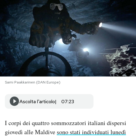
PODCAST
NEWSLETTER
I MIEI PREFERITI
SHOP
Sami Paakkarinen (DAN Europe)
CALENDARIO
Ascolta l'articolo
07:23
AREA PERSONALE
I corpi dei quattro sommozzatori italiani dispersi
Area Personale
giovedì alle Maldive
sono stati individuati lunedì
Newsletter