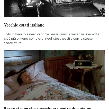
Vecchie estati italiane
Foto in bianco e nero di come passavamo le vacanze una volta:
cioè più o meno come ora, negli stessi posti e con le stesse
scocciature
9 cose strane che succedono mentre dormiamo