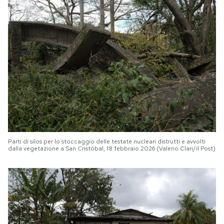
Parti di silos per lo stoccaggio delle testate nucleari distrutti e avvolti
dalla vegetazione a San Cristóbal, 18 febbraio 2026 (Valerio Clari/il Post)