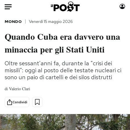
Auto
MONDO
Venerdì 15 maggio 2026
Quando Cuba era davvero una
HOME
minaccia per gli Stati Uniti
Italia
Moda
Mondo
Libri
Oltre sessant'anni fa, durante la "crisi dei
Politica
Consumismi
missili": oggi al posto delle testate nucleari ci
Tecnologia
Storie/Idee
sono un paio di cartelli e dei silos distrutti
Internet
Ok Boomer!
di
Valerio Clari
Scienza
Media
Cultura
Europa
Condividi
Economia
Altrecose
Sport
Mondiali calcio 2026