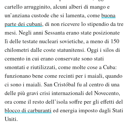
Notifiche mobile
cartello arrugginito, alcuni alberi di mango e
Regala il Post
un’anziana custode che si lamenta, come
buona
Hai bisogno di aiuto?
parte dei cubani
, di non ricevere lo stipendio da tre
Esci
mesi. Negli anni Sessanta erano state posizionate
lì delle testate nucleari sovietiche, a meno di 150
chilometri dalle coste statunitensi. Oggi i silos di
cemento in cui erano conservate sono stati
smontati e riutilizzati, come molte cose a Cuba:
funzionano bene come recinti per i maiali, quando
ci sono i maiali. San Cristóbal fu al centro di una
delle più gravi crisi internazionali del Novecento,
ora come il resto dell’isola soffre per gli effetti del
blocco di carburanti
ed energia imposto dagli Stati
Uniti.