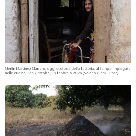
Merlin Martínez Marrero, oggi custode della fattoria, al tempo impiegata
nelle cucine, San Cristóbal, 18 febbraio 2026 (Valerio Clari/il Post)