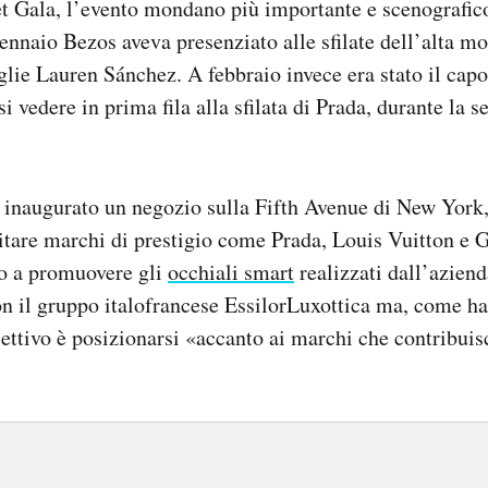
et Gala, l’evento mondano più importante e scenografic
nnaio Bezos aveva presenziato alle sfilate dell’alta mo
glie Lauren Sánchez. A febbraio invece era stato il cap
i vedere in prima fila alla sfilata di Prada, durante la s
inaugurato un negozio sulla Fifth Avenue di New York,
pitare marchi di prestigio come Prada, Louis Vuitton e G
to a promuovere gli
occhiali smart
realizzati dall’aziend
n il gruppo italofrancese EssilorLuxottica ma, come h
biettivo è posizionarsi «accanto ai marchi che contribuis