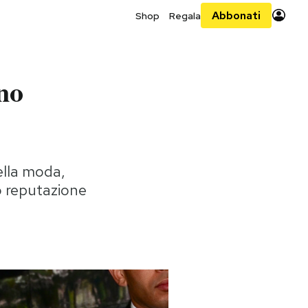
Abbonati
Shop
Regala
no
ella moda,
ro reputazione