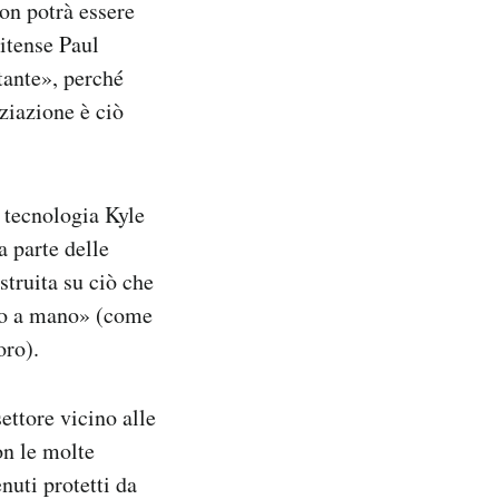
on potrà essere
itense Paul
tante», perché
ziazione è ciò
e tecnologia Kyle
a parte delle
struita su ciò che
tto a mano» (come
oro).
ettore vicino alle
on le molte
nuti protetti da