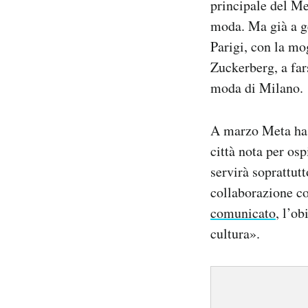
principale del M
moda. Ma già a ge
Parigi, con la mo
Zuckerberg, a fars
moda di Milano.
A marzo Meta ha 
città nota per os
servirà soprattut
collaborazione co
comunicato
, l’o
cultura».