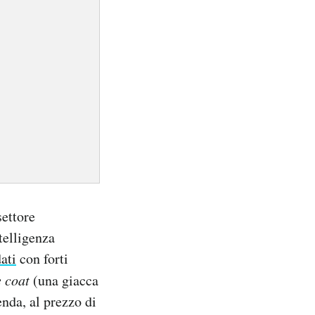
settore
telligenza
ati
con forti
 coat
(una giacca
enda, al prezzo di