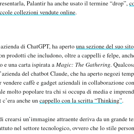
presentarla, Palantir ha anche usato il termine “drop”,
c
ccole collezioni vendute online
.
azienda di ChatGPT, ha aperto
una sezione del suo sito
n prodotti che includono, oltre a cappelli e felpe, anch
o e una carta ispirata a
Magic: The Gathering
. Qualcos
l’azienda del chatbot Claude, che ha aperto negozi tem
 vendere caffè e gadget aziendali in collaborazione co
ale molto popolare tra chi si occupa di media e impren
t c’era anche un
cappello con la scritta “Thinking”
.
di crearsi un’immagine attraente deriva da un grande t
tuto nel settore tecnologico, ovvero che lo stile person