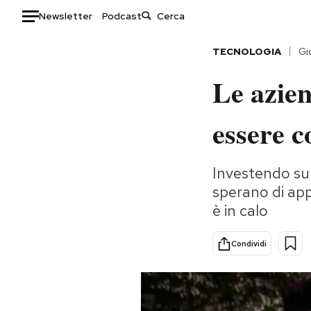
Newsletter
Podcast
Auto
TECNOLOGIA
Gi
Le azien
HOME
Italia
Moda
essere c
Mondo
Libri
Politica
Consumismi
Investendo su 
Tecnologia
Storie/Idee
sperano di app
Internet
Ok Boomer!
è in calo
Scienza
Media
Cultura
Europa
Condividi
Economia
Altrecose
Sport
Mondiali calcio 2026