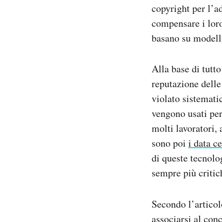
copyright per l’a
compensare i loro
basano su modelli 
Alla base di tutt
reputazione delle
violato sistemati
vengono usati per 
molti lavoratori, 
sono poi
i data c
di queste tecnolo
sempre più critich
Secondo l’artico
associarsi al con