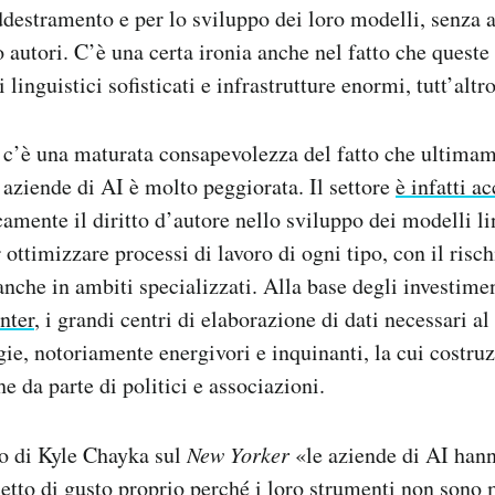
ddestramento e per lo sviluppo dei loro modelli, senza 
 autori. C’è una certa ironia anche nel fatto che queste
linguistici sofisticati e infrastrutture enormi, tutt’altro
o c’è una maturata consapevolezza del fatto che ultimam
 aziende di AI è molto peggiorata. Il settore
è infatti a
camente il diritto d’autore nello sviluppo dei modelli li
ottimizzare processi di lavoro di ogni tipo, con il risch
anche in ambiti specializzati. Alla base degli investimen
enter
, i grandi centri di elaborazione di dati necessari 
gie, notoriamente energivori e inquinanti, la cui costru
e da parte di politici e associazioni.
lo di Kyle Chayka sul
New Yorker
«le aziende di AI han
cetto di gusto proprio perché i loro strumenti non sono 