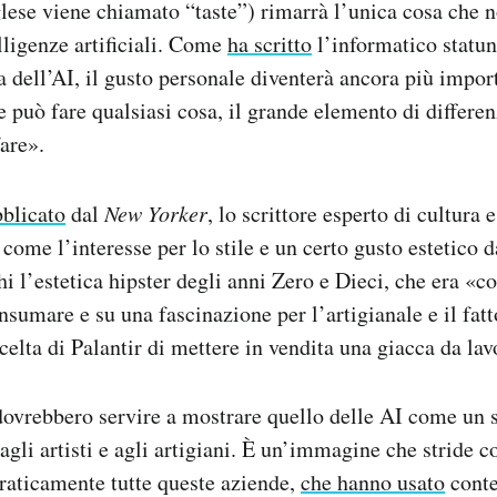
glese viene chiamato “taste”) rimarrà l’unica cosa che n
lligenze artificiali. Come
ha scritto
l’informatico statun
 dell’AI, il gusto personale diventerà ancora più impor
può fare qualsiasi cosa, il grande elemento di differen
fare».
bblicato
dal
New Yorker
, lo scrittore esperto di cultura 
come l’interesse per lo stile e un certo gusto estetico d
i l’estetica hipster degli anni Zero e Dieci, che era «co
onsumare e su una fascinazione per l’artigianale e il fa
celta di Palantir di mettere in vendita una giacca da lav
 dovrebbero servire a mostrare quello delle AI come un s
agli artisti e agli artigiani. È un’immagine che stride c
raticamente tutte queste aziende,
che hanno usato
conte