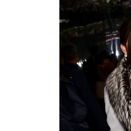
PODCAST
NEWSLETTER
I MIEI PREFERITI
SHOP
CALENDARIO
AREA PERSONALE
Area Personale
Newsletter