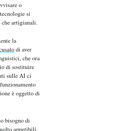
avvisare o
 tecnologie si
 che artigianali.
ente la
ccusato
di aver
nguistici, che ora
io di sostituire
ti sulle AI ci
al funzionamento
zione è oggetto di
no bisogno di
molto appetibili,