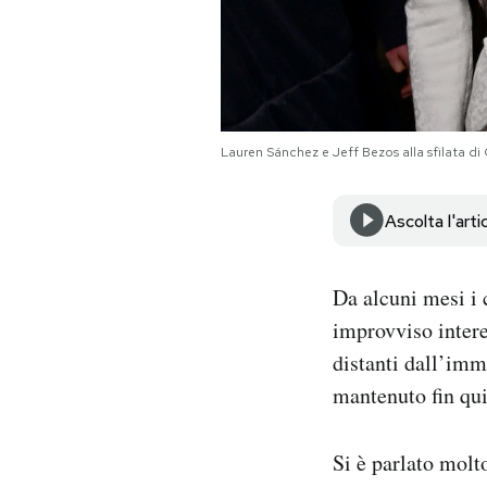
Notifiche mobile
Regala il Post
Hai bisogno di aiuto?
Esci
Lauren Sánchez e Jeff Bezos alla sfilata di
Ascolta l'arti
Da alcuni mesi i 
improvviso intere
distanti dall’imm
mantenuto fin qui
Si è parlato molt