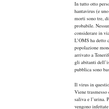
In tutto otto pers
hantavirus (e uno 
morti sono tre, di
probabile. Nessun
considerare in vi
L’OMS ha detto ch
popolazione mondi
arrivato a Tenerif
gli abitanti dell’
pubblica sono bas
Il virus in quest
Viene trasmesso da
saliva e l’urina.
vengono infettat