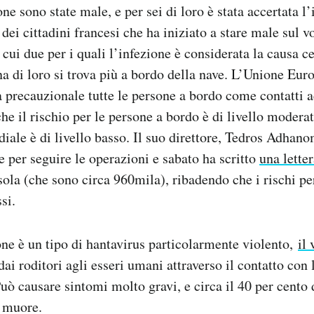
one sono state male, e per sei di loro è stata accertata l
dei cittadini francesi che ha iniziato a stare male sul vo
 cui due per i quali l’infezione è considerata la causa c
a di loro si trova più a bordo della nave. L’Unione Euro
a precauzionale tutte le persone a bordo come contatti ad
e il rischio per le persone a bordo è di livello moderat
ale è di livello basso. Il suo direttore, Tedros Adhan
e per seguire le operazioni e sabato ha scritto
una lette
isola (che sono circa 960mila), ribadendo che i rischi pe
si.
ione è un tipo di hantavirus particolarmente violento,
il
i roditori agli esseri umani attraverso il contatto con l
 Può causare sintomi molto gravi, e circa il 40 per cento
e muore.