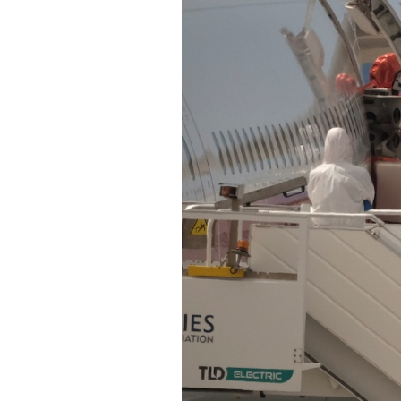
PODCAST
NEWSLETTER
I MIEI PREFERITI
SHOP
CALENDARIO
AREA PERSONALE
Area Personale
Newsletter