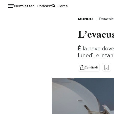
Newsletter
Podcast
Auto
MONDO
Domenic
L’evacu
HOME
Italia
Moda
È la nave dove
Mondo
Libri
lunedì, e intan
Politica
Consumismi
Tecnologia
Storie/Idee
Condividi
Internet
Ok Boomer!
Scienza
Media
Cultura
Europa
Economia
Altrecose
Sport
Mondiali calcio 2026