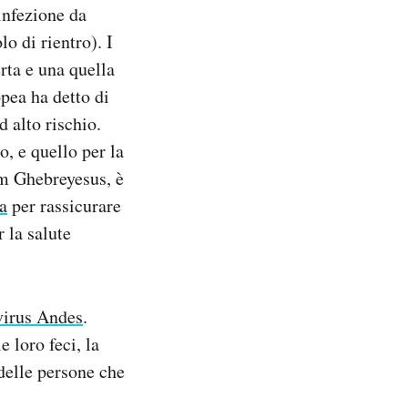
’infezione da
lo di rientro). I
erta e una quella
pea ha detto di
 alto rischio.
o, e quello per la
om Ghebreyesus, è
ra
per rassicurare
r la salute
 virus Andes
.
e loro feci, la
 delle persone che