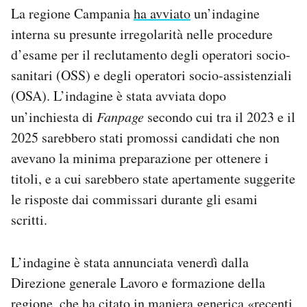
La regione Campania
ha avviato
un’indagine
Notifiche mobile
Regala il Post
interna su presunte irregolarità nelle procedure
Hai bisogno di aiuto?
d’esame per il reclutamento degli operatori socio-
Esci
sanitari (OSS) e degli operatori socio-assistenziali
(OSA). L’indagine è stata avviata dopo
un’inchiesta di
Fanpage
secondo cui tra il 2023 e il
2025 sarebbero stati promossi candidati che non
avevano la minima preparazione per ottenere i
titoli, e a cui sarebbero state apertamente suggerite
le risposte dai commissari durante gli esami
scritti.
L’indagine è stata annunciata venerdì dalla
Direzione generale Lavoro e formazione della
regione, che ha citato in maniera generica «recenti