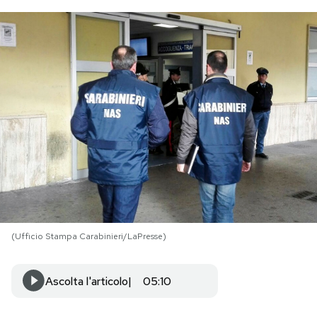
PODCAST
NEWSLETTER
I MIEI PREFERITI
SHOP
CALENDARIO
(Ufficio Stampa Carabinieri/LaPresse)
AREA PERSONALE
Ascolta l'articolo
05:10
Area Personale
Newsletter