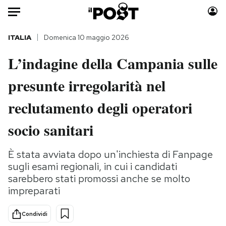
Auto
ITALIA
Domenica 10 maggio 2026
L’indagine della Campania sulle
HOME
presunte irregolarità nel
Italia
Moda
Mondo
Libri
reclutamento degli operatori
Politica
Consumismi
socio sanitari
Tecnologia
Storie/Idee
Internet
Ok Boomer!
È stata avviata dopo un'inchiesta di Fanpage
Scienza
Media
sugli esami regionali, in cui i candidati
Cultura
Europa
sarebbero stati promossi anche se molto
Economia
Altrecose
impreparati
Sport
Mondiali calcio 2026
Condividi