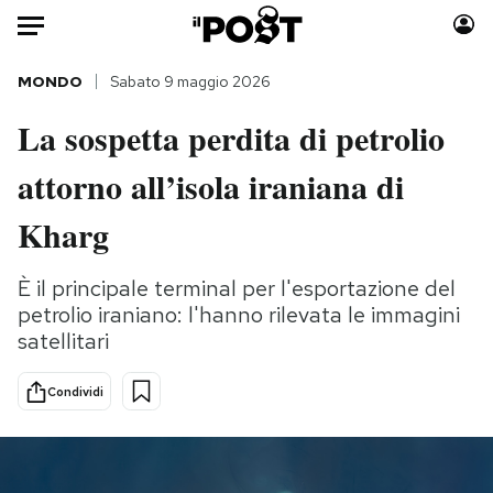
Auto
MONDO
Sabato 9 maggio 2026
La sospetta perdita di petrolio
HOME
attorno all’isola iraniana di
Italia
Moda
Mondo
Libri
Kharg
Politica
Consumismi
Tecnologia
Storie/Idee
È il principale terminal per l'esportazione del
petrolio iraniano: l'hanno rilevata le immagini
Internet
Ok Boomer!
satellitari
Scienza
Media
Cultura
Europa
Condividi
Economia
Altrecose
Sport
Mondiali calcio 2026