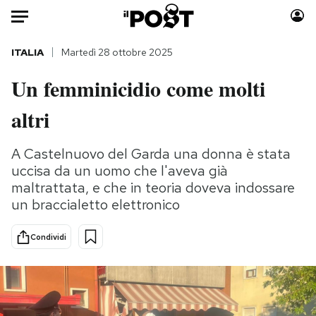
Auto
ITALIA
Martedì 28 ottobre 2025
Un femminicidio come molti
HOME
altri
Italia
Moda
Mondo
Libri
A Castelnuovo del Garda una donna è stata
Politica
Consumismi
uccisa da un uomo che l'aveva già
Tecnologia
Storie/Idee
maltrattata, e che in teoria doveva indossare
Internet
Ok Boomer!
un braccialetto elettronico
Scienza
Media
Condividi
Cultura
Europa
Economia
Altrecose
Sport
Mondiali calcio 2026