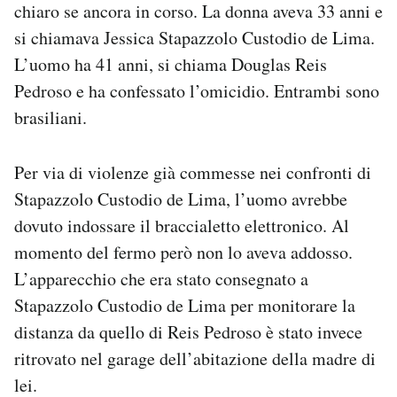
chiaro se ancora in corso. La donna aveva 33 anni e
Notifiche mobile
si chiamava Jessica Stapazzolo Custodio de Lima.
Regala il Post
Hai bisogno di aiuto?
L’uomo ha 41 anni, si chiama Douglas Reis
Esci
Pedroso e ha confessato l’omicidio. Entrambi sono
brasiliani.
Per via di violenze già commesse nei confronti di
Stapazzolo Custodio de Lima, l’uomo avrebbe
dovuto indossare il braccialetto elettronico. Al
momento del fermo però non lo aveva addosso.
L’apparecchio che era stato consegnato a
Stapazzolo Custodio de Lima per monitorare la
distanza da quello di Reis Pedroso è stato invece
ritrovato nel garage dell’abitazione della madre di
lei.