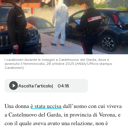
PODCAST
NEWSLETTER
I MIEI PREFERITI
I carabinieri durante le indagini a Castelnuovo del Garda, dove è
avvenuto il femminicidio, 28 ottobre 2025 (ANSA/Ufficio stampa
SHOP
Carabinieri)
Ascolta l'articolo
04:18
CALENDARIO
Una donna
è stata uccisa
dall’uomo con cui viveva
AREA PERSONALE
a Castelnuovo del Garda, in provincia di Verona, e
Area Personale
con il quale aveva avuto una relazione, non è
Newsletter