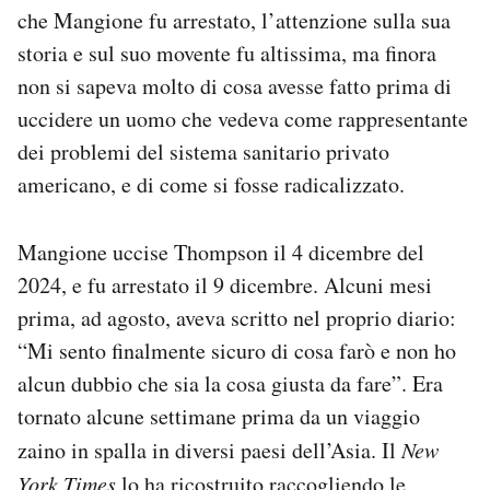
che Mangione fu arrestato, l’attenzione sulla sua
Notifiche mobile
Regala il Post
storia e sul suo movente fu altissima, ma finora
Hai bisogno di aiuto?
non si sapeva molto di cosa avesse fatto prima di
Esci
uccidere un uomo che vedeva come rappresentante
dei problemi del sistema sanitario privato
americano, e di come si fosse radicalizzato.
Mangione uccise Thompson il 4 dicembre del
2024, e fu arrestato il 9 dicembre. Alcuni mesi
prima, ad agosto, aveva scritto nel proprio diario:
“Mi sento finalmente sicuro di cosa farò e non ho
alcun dubbio che sia la cosa giusta da fare”. Era
tornato alcune settimane prima da un viaggio
zaino in spalla in diversi paesi dell’Asia. Il
New
York Times
lo ha ricostruito raccogliendo le