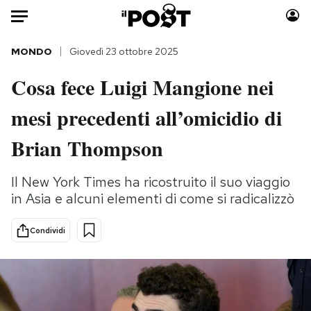
Auto
MONDO
Giovedì 23 ottobre 2025
Cosa fece Luigi Mangione nei
HOME
mesi precedenti all’omicidio di
Italia
Moda
Mondo
Libri
Brian Thompson
Politica
Consumismi
Tecnologia
Storie/Idee
Il New York Times ha ricostruito il suo viaggio
in Asia e alcuni elementi di come si radicalizzò
Internet
Ok Boomer!
Scienza
Media
Condividi
Cultura
Europa
Economia
Altrecose
Sport
Mondiali calcio 2026