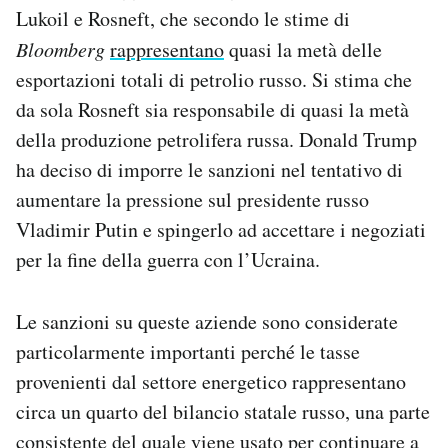
Lukoil e Rosneft, che secondo le stime di
Notifiche mobile
Regala il Post
Bloomberg
rappresentano
quasi la metà delle
Hai bisogno di aiuto?
esportazioni totali di petrolio russo. Si stima che
Esci
da sola Rosneft sia responsabile di quasi la metà
della produzione petrolifera russa. Donald Trump
ha deciso di imporre le sanzioni nel tentativo di
aumentare la pressione sul presidente russo
Vladimir Putin e spingerlo ad accettare i negoziati
per la fine della guerra con l’Ucraina.
Le sanzioni su queste aziende sono considerate
particolarmente importanti perché le tasse
provenienti dal settore energetico rappresentano
circa un quarto del bilancio statale russo, una parte
consistente del quale viene usato per continuare a