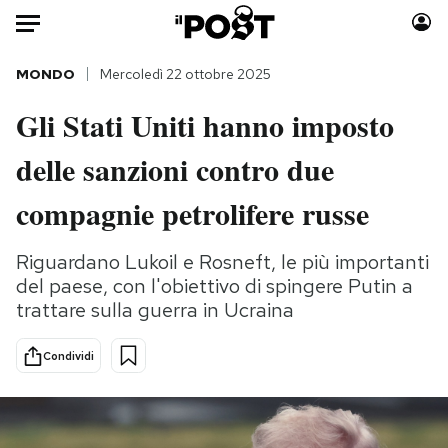
Auto
MONDO
Mercoledì 22 ottobre 2025
Gli Stati Uniti hanno imposto
HOME
delle sanzioni contro due
Italia
Moda
Mondo
Libri
compagnie petrolifere russe
Politica
Consumismi
Tecnologia
Storie/Idee
Riguardano Lukoil e Rosneft, le più importanti
del paese, con l'obiettivo di spingere Putin a
Internet
Ok Boomer!
trattare sulla guerra in Ucraina
Scienza
Media
Cultura
Europa
Condividi
Economia
Altrecose
Sport
Mondiali calcio 2026