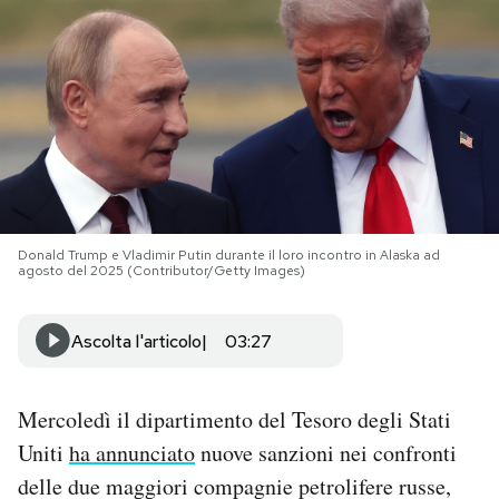
PODCAST
NEWSLETTER
I MIEI PREFERITI
Donald Trump e Vladimir Putin durante il loro incontro in Alaska ad
SHOP
agosto del 2025 (Contributor/Getty Images)
CALENDARIO
Ascolta l'articolo
03:27
AREA PERSONALE
Mercoledì il dipartimento del Tesoro degli Stati
Uniti
ha annunciato
nuove sanzioni nei confronti
Area Personale
delle due maggiori compagnie petrolifere russe,
Newsletter