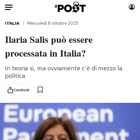
Auto
ITALIA
Mercoledì 8 ottobre 2025
Ilaria Salis può essere
HOME
processata in Italia?
Italia
Moda
Mondo
Libri
In teoria sì, ma ovviamente c'è di mezzo la
Politica
Consumismi
politica
Tecnologia
Storie/Idee
Internet
Ok Boomer!
Condividi
Scienza
Media
Cultura
Europa
Economia
Altrecose
Sport
Mondiali calcio 2026