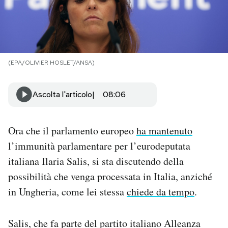
PODCAST
NEWSLETTER
(EPA/OLIVIER HOSLET/ANSA)
I MIEI PREFERITI
Ascolta l'articolo
08:06
SHOP
Ora che il parlamento europeo
ha mantenuto
l’immunità parlamentare per l’eurodeputata
CALENDARIO
italiana Ilaria Salis, si sta discutendo della
possibilità che venga processata in Italia, anziché
AREA PERSONALE
in Ungheria, come lei stessa
chiede da tempo
.
Area Personale
Salis, che fa parte del partito italiano Alleanza
Newsletter