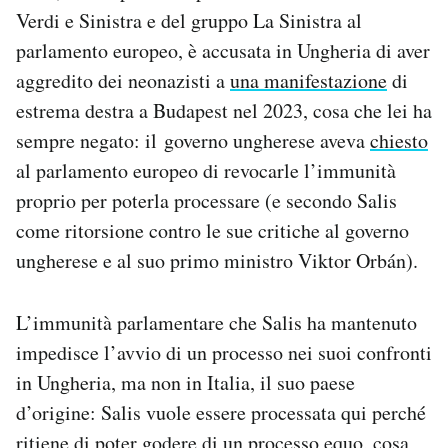
Notifiche mobile
Verdi e Sinistra e del gruppo La Sinistra al
Regala il Post
parlamento europeo, è accusata in Ungheria di aver
Hai bisogno di aiuto?
aggredito dei neonazisti a
una manifestazione
di
Esci
estrema destra a Budapest nel 2023, cosa che lei ha
sempre negato: il governo ungherese aveva
chiesto
al parlamento europeo di revocarle l’immunità
proprio per poterla processare (e secondo Salis
come ritorsione contro le sue critiche al governo
ungherese e al suo primo ministro Viktor Orbán).
L’immunità parlamentare che Salis ha mantenuto
impedisce l’avvio di un processo nei suoi confronti
in Ungheria, ma non in Italia, il suo paese
d’origine: Salis vuole essere processata qui perché
ritiene di poter godere di un processo equo, cosa