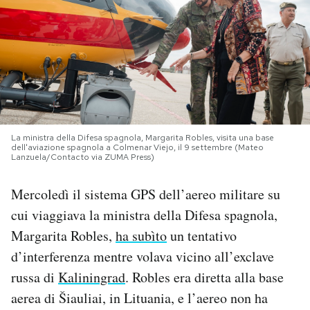
PODCAST
NEWSLETTER
I MIEI PREFERITI
La ministra della Difesa spagnola, Margarita Robles, visita una base
dell'aviazione spagnola a Colmenar Viejo, il 9 settembre (Mateo
Lanzuela/Contacto via ZUMA Press)
SHOP
Mercoledì il sistema GPS dell’aereo militare su
CALENDARIO
cui viaggiava la ministra della Difesa spagnola,
Margarita Robles,
ha subìto
un tentativo
d’interferenza mentre volava vicino all’exclave
AREA PERSONALE
russa di
Kaliningrad
. Robles era diretta alla base
Area Personale
aerea di Šiauliai, in Lituania, e l’aereo non ha
Newsletter