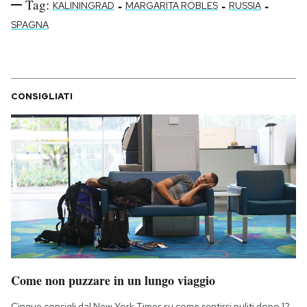
Tag:
-
-
-
KALININGRAD
MARGARITA ROBLES
RUSSIA
SPAGNA
CONSIGLIATI
Come non puzzare in un lungo viaggio
Cinque consigli dal New York Times su come sentirsi puliti dopo 12