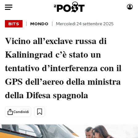
Auto
BITS
MONDO
Mercoledì 24 settembre 2025
Vicino all’exclave russa di
HOME
Kaliningrad c’è stato un
Italia
Moda
Mondo
Libri
tentativo d’interferenza con il
Politica
Consumismi
GPS dell’aereo della ministra
Tecnologia
Storie/Idee
Internet
Ok Boomer!
della Difesa spagnola
Scienza
Media
Cultura
Europa
Condividi
Economia
Altrecose
Sport
Mondiali calcio 2026