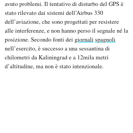
avuto problemi. Il tentativo di disturbo del GPS è
Notifiche mobile
stato rilevato dai sistemi dell’Airbus 330
Regala il Post
Hai bisogno di aiuto?
dell’aviazione, che sono progettati per resistere
Esci
alle interferenze, e non hanno perso il segnale né la
posizione. Secondo fonti dei
giornali
spagnoli
nell’esercito, è successo a una sessantina di
chilometri da Kaliningrad e a 12mila metri
d’altitudine, ma non è stato intenzionale.