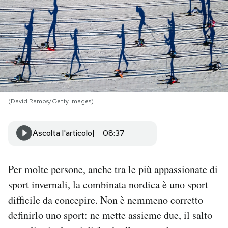
PODCAST
NEWSLETTER
I MIEI PREFERITI
(David Ramos/Getty Images)
SHOP
Ascolta l'articolo
08:37
CALENDARIO
Per molte persone, anche tra le più appassionate di
sport invernali, la combinata nordica è uno sport
AREA PERSONALE
difficile da concepire. Non è nemmeno corretto
Area Personale
definirlo uno sport: ne mette assieme due, il salto
Newsletter