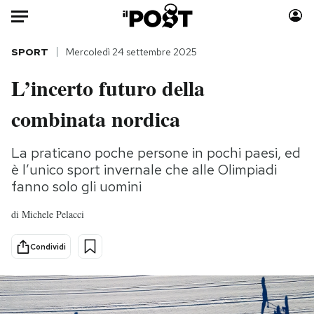
Auto
SPORT
Mercoledì 24 settembre 2025
L’incerto futuro della
HOME
combinata nordica
Italia
Moda
Mondo
Libri
La praticano poche persone in pochi paesi, ed
Politica
Consumismi
è l’unico sport invernale che alle Olimpiadi
Tecnologia
Storie/Idee
fanno solo gli uomini
Internet
Ok Boomer!
di
Michele Pelacci
Scienza
Media
Cultura
Europa
Condividi
Economia
Altrecose
Sport
Mondiali calcio 2026