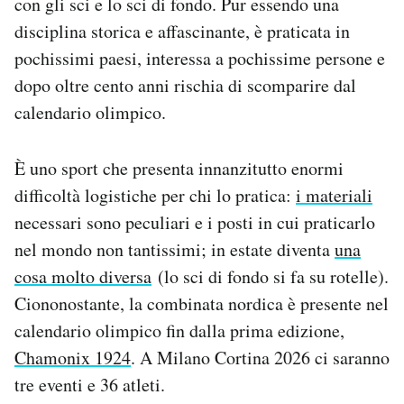
con gli sci e lo sci di fondo. Pur essendo una
Notifiche mobile
disciplina storica e affascinante, è praticata in
Regala il Post
pochissimi paesi, interessa a pochissime persone e
Hai bisogno di aiuto?
dopo oltre cento anni rischia di scomparire dal
Esci
calendario olimpico.
È uno sport che presenta innanzitutto enormi
difficoltà logistiche per chi lo pratica:
i materiali
necessari sono peculiari e i posti in cui praticarlo
nel mondo non tantissimi; in estate diventa
una
cosa molto diversa
(lo sci di fondo si fa su rotelle).
Ciononostante, la combinata nordica è presente nel
calendario olimpico fin dalla prima edizione,
Chamonix 1924
. A Milano Cortina 2026 ci saranno
tre eventi e 36 atleti.