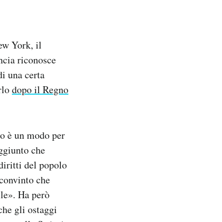
ew York, il
ncia riconosce
di una certa
rlo
dopo il Regno
to è un modo per
aggiunto che
diritti del popolo
 convinto che
ele». Ha però
che gli ostaggi