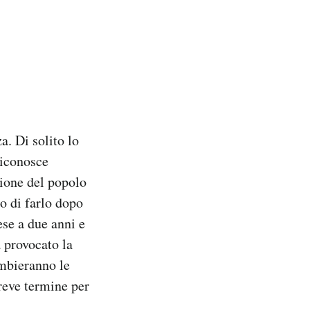
a. Di solito lo
riconosce
zione del popolo
so di farlo dopo
ese a due anni e
a provocato la
ambieranno le
breve termine per