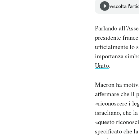
Notifiche mobile
Ascolta l'arti
Regala il Post
Hai bisogno di aiuto?
Parlando all’Asse
Esci
presidente fran
ufficialmente lo 
importanza simbol
Unito
.
Macron ha motiva
affermare che il 
«riconoscere i leg
israeliano, che l
«questo riconosci
specificato che l