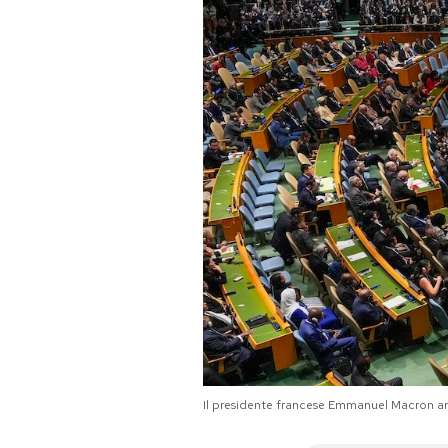
PODCAST
NEWSLETTER
I MIEI PREFERITI
SHOP
CALENDARIO
AREA PERSONALE
Il presidente francese Emmanuel Macron an
Area Personale
Newsletter