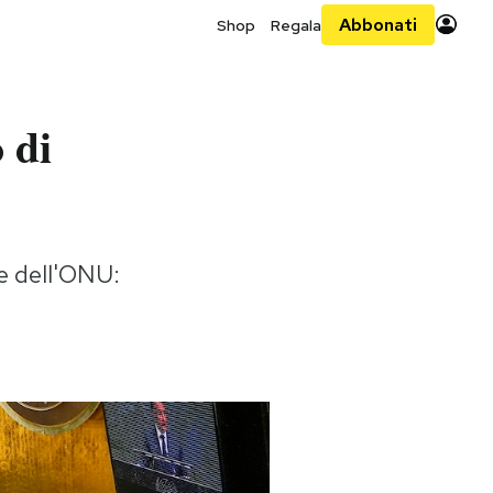
Abbonati
Shop
Regala
 di
e dell'ONU: