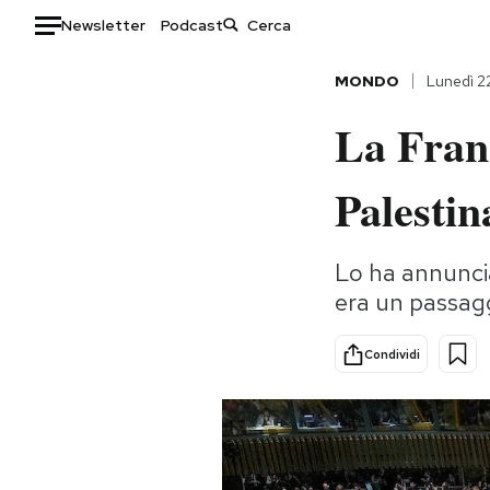
Newsletter
Podcast
Auto
MONDO
Lunedì 2
La Franc
HOME
Italia
Moda
Palestin
Mondo
Libri
Politica
Consumismi
Lo ha annunci
Tecnologia
Storie/Idee
era un passag
Internet
Ok Boomer!
Scienza
Media
Condividi
Cultura
Europa
Economia
Altrecose
Sport
Mondiali calcio 2026