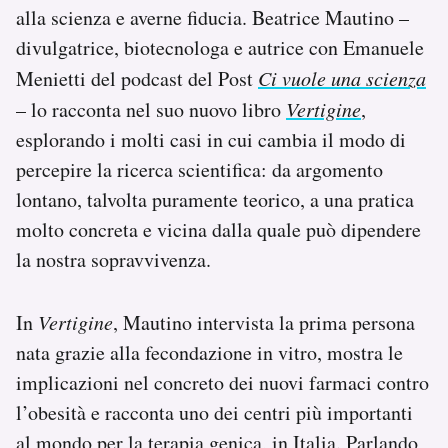
alla scienza e averne fiducia. Beatrice Mautino –
Notifiche mobile
Regala il Post
divulgatrice, biotecnologa e autrice con Emanuele
Hai bisogno di aiuto?
Menietti del podcast del Post
Ci vuole una scienza
Esci
– lo racconta nel suo nuovo libro
Vertigine
,
esplorando i molti casi in cui cambia il modo di
percepire la ricerca scientifica: da argomento
lontano, talvolta puramente teorico, a una pratica
molto concreta e vicina dalla quale può dipendere
la nostra sopravvivenza.
In
Vertigine
, Mautino intervista la prima persona
nata grazie alla fecondazione in vitro, mostra le
implicazioni nel concreto dei nuovi farmaci contro
l’obesità e racconta uno dei centri più importanti
al mondo per la terapia genica, in Italia. Parlando