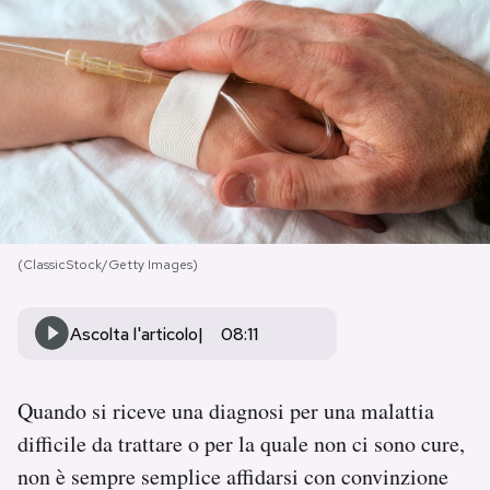
PODCAST
NEWSLETTER
I MIEI PREFERITI
SHOP
(ClassicStock/Getty Images)
CALENDARIO
Ascolta l'articolo
08:11
AREA PERSONALE
Quando si riceve una diagnosi per una malattia
difficile da trattare o per la quale non ci sono cure,
Area Personale
non è sempre semplice affidarsi con convinzione
Newsletter