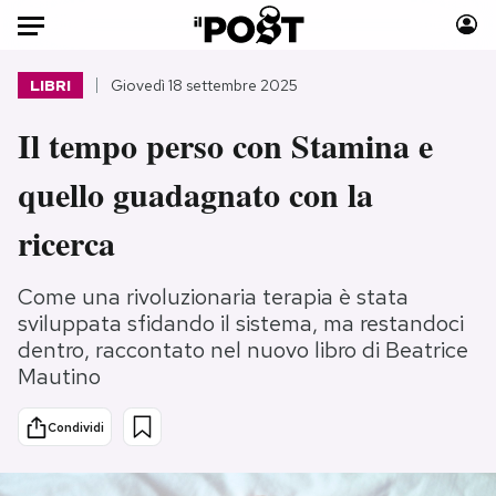
Auto
LIBRI
Giovedì 18 settembre 2025
Il tempo perso con Stamina e
HOME
quello guadagnato con la
Italia
Moda
Mondo
Libri
ricerca
Politica
Consumismi
Tecnologia
Storie/Idee
Come una rivoluzionaria terapia è stata
Internet
Ok Boomer!
sviluppata sfidando il sistema, ma restandoci
Scienza
Media
dentro, raccontato nel nuovo libro di Beatrice
Mautino
Cultura
Europa
Economia
Altrecose
Condividi
Sport
Mondiali calcio 2026