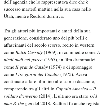
dell’agenzia che lo rappresentava dice che è
Notifiche mobile
successo martedì mattina nella sua casa nello
Regala il Post
Utah, mentre Redford dormiva.
Hai bisogno di aiuto?
Esci
Tra gli attori più importanti e amati della sua
generazione, considerato uno dei più belli e
affascinanti del secolo scorso, recitò in western
come
Butch Cassidy
(1969), in commedie come
A
piedi nudi nel parco
(1967), in film drammatici
come
Il grande Gatsby
(1974) e di spionaggio
come
I tre giorni del Condor
(1975). Aveva
continuato a fare film fino allo scorso decennio,
comparendo tra gli altri in
Captain America – Il
soldato d’inverno
(2014). L’ultimo era stato
Old
man & the gun
del 2018. Redford fu anche regista: