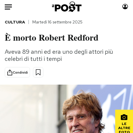
Auto
CULTURA
Martedì 16 settembre 2025
È morto Robert Redford
HOME
Italia
Moda
Aveva 89 anni ed era uno degli attori più
celebri di tutti i tempi
Mondo
Libri
Politica
Consumismi
Condividi
Tecnologia
Storie/Idee
Internet
Ok Boomer!
Scienza
Media
Cultura
Europa
Economia
Altrecose
Sport
Mondiali calcio 2026
LE
ALTRE
FOTO