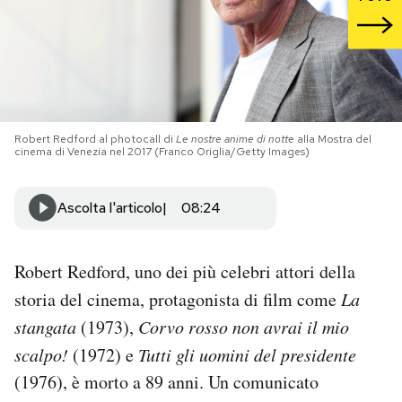
PODCAST
NEWSLETTER
Robert Redford al photocall di
Le nostre anime di notte
alla Mostra del
cinema di Venezia nel 2017 (Franco Origlia/Getty Images)
I MIEI PREFERITI
Ascolta l'articolo
08:24
SHOP
Robert Redford, uno dei più celebri attori della
CALENDARIO
storia del cinema, protagonista di film come
La
stangata
(1973),
Corvo rosso non avrai il mio
AREA PERSONALE
scalpo!
(1972) e
Tutti gli uomini del presidente
Area Personale
(1976), è morto a 89 anni. Un comunicato
Newsletter