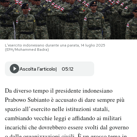
PODCAST
NEWSLETTER
L'esercito indonesiano durante una parata, 14 luglio 2025
(EPA/Mohammed Badra)
I MIEI PREFERITI
Ascolta l'articolo
05:12
SHOP
Da diverso tempo il presidente indonesiano
CALENDARIO
Prabowo Subianto è accusato di dare sempre più
spazio all’esercito nelle istituzioni statali,
AREA PERSONALE
cambiando vecchie leggi e affidando ai militari
incarichi che dovrebbero essere svolti dal governo
Area Personale
Newsletter
o dalle organizzazioni civili. È un grosso tema in