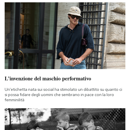
L’invenzione del maschio performativo
Un'etichetta nata sui social ha stimolato un dibattito su quanto ci
si possa fidare degli uomini che sembrano in pace con la loro
femminilità