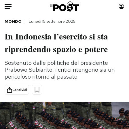
Auto
MONDO
Lunedì 15 settembre 2025
In Indonesia l’esercito si sta
HOME
riprendendo spazio e potere
Italia
Moda
Mondo
Libri
Sostenuto dalle politiche del presidente
Politica
Consumismi
Prabowo Subianto: i critici ritengono sia un
Tecnologia
Storie/Idee
pericoloso ritorno al passato
Internet
Ok Boomer!
Scienza
Media
Condividi
Cultura
Europa
Economia
Altrecose
Sport
Mondiali calcio 2026