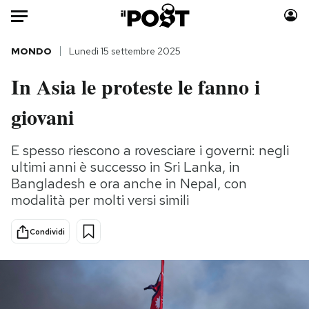
Auto
MONDO
Lunedì 15 settembre 2025
In Asia le proteste le fanno i
HOME
giovani
Italia
Moda
Mondo
Libri
E spesso riescono a rovesciare i governi: negli
Politica
Consumismi
ultimi anni è successo in Sri Lanka, in
Tecnologia
Storie/Idee
Bangladesh e ora anche in Nepal, con
Internet
Ok Boomer!
modalità per molti versi simili
Scienza
Media
Condividi
Cultura
Europa
Economia
Altrecose
Sport
Mondiali calcio 2026