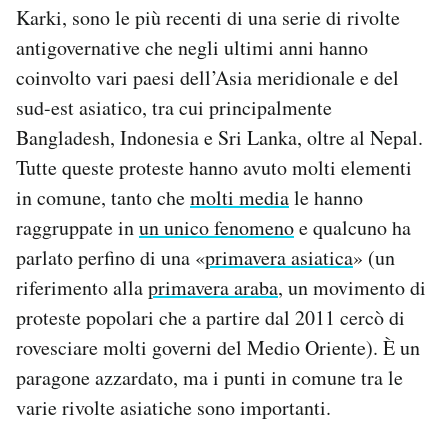
Karki, sono le più recenti di una serie di rivolte
Notifiche mobile
Regala il Post
antigovernative che negli ultimi anni hanno
Hai bisogno di aiuto?
coinvolto vari paesi dell’Asia meridionale e del
Esci
sud-est asiatico, tra cui principalmente
Bangladesh, Indonesia e Sri Lanka, oltre al Nepal.
Tutte queste proteste hanno avuto molti elementi
in comune, tanto che
molti media
le hanno
raggruppate in
un unico fenomeno
e qualcuno ha
parlato perfino di una «
primavera asiatica
» (un
riferimento alla
primavera araba
, un movimento di
proteste popolari che a partire dal 2011 cercò di
rovesciare molti governi del Medio Oriente). È un
paragone azzardato, ma i punti in comune tra le
varie rivolte asiatiche sono importanti.