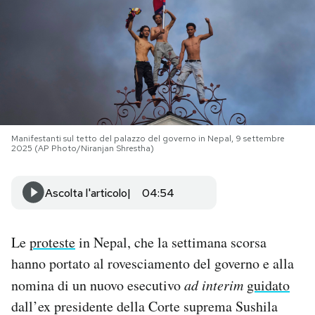
PODCAST
NEWSLETTER
I MIEI PREFERITI
Manifestanti sul tetto del palazzo del governo in Nepal, 9 settembre
2025 (AP Photo/Niranjan Shrestha)
SHOP
Ascolta l'articolo
04:54
CALENDARIO
Le
proteste
in Nepal, che la settimana scorsa
AREA PERSONALE
hanno portato al rovesciamento del governo e alla
nomina di un nuovo esecutivo
ad interim
guidato
Area Personale
dall’ex presidente della Corte suprema Sushila
Newsletter