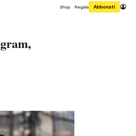
Abbonati
Shop
Regala
agram,