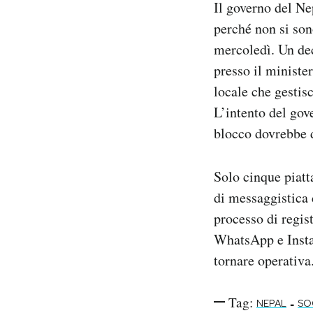
Il governo del Ne
Notifiche mobile
perché non si son
Regala il Post
mercoledì. Un dec
Hai bisogno di aiuto?
Esci
presso il ministe
locale che gestis
L’intento del gove
blocco dovrebbe d
Solo cinque piatt
di messaggistica d
processo di regis
WhatsApp e Instag
tornare operativa
Tag:
-
NEPAL
SO