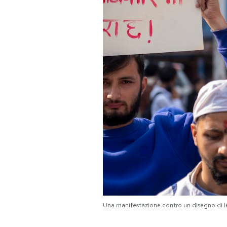
PODCAST
NEWSLETTER
I MIEI PREFERITI
SHOP
CALENDARIO
AREA PERSONALE
Una manifestazione contro un disegno di l
Area Personale
Newsletter