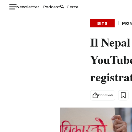
Newsletter
Podcast
Auto
BITS
MO
HOME
Il Nepal
Italia
Moda
YouTube 
Mondo
Libri
Politica
Consumismi
registra
Tecnologia
Storie/Idee
Internet
Ok Boomer!
Scienza
Media
Condividi
Cultura
Europa
Economia
Altrecose
Sport
Mondiali calcio 2026