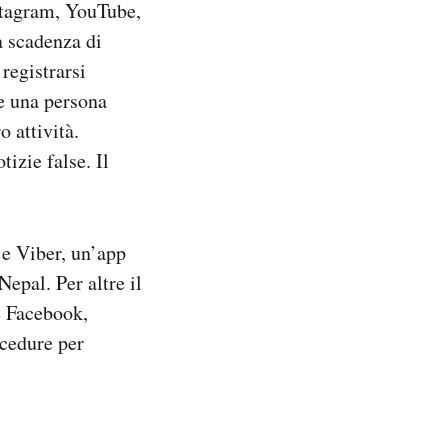
nstagram, YouTube,
a scadenza di
registrarsi
re una persona
 attività.
tizie false. Il
e Viber, un’app
Nepal. Per altre il
e Facebook,
ocedure per