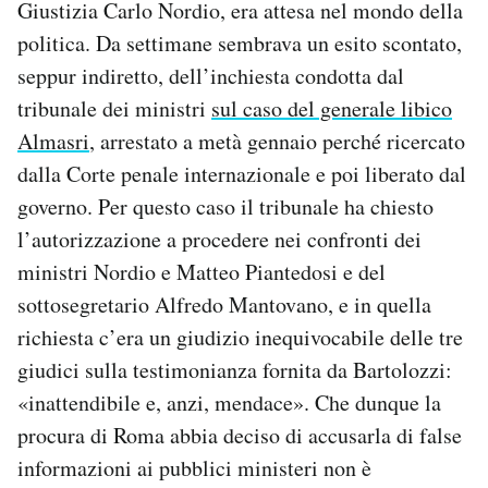
Giustizia Carlo Nordio, era attesa nel mondo della
Notifiche mobile
politica. Da settimane sembrava un esito scontato,
Regala il Post
seppur indiretto, dell’inchiesta condotta dal
Hai bisogno di aiuto?
Esci
tribunale dei ministri
sul caso del generale libico
Almasri
, arrestato a metà gennaio perché ricercato
dalla Corte penale internazionale e poi liberato dal
governo. Per questo caso il tribunale ha chiesto
l’autorizzazione a procedere nei confronti dei
ministri Nordio e Matteo Piantedosi e del
sottosegretario Alfredo Mantovano, e in quella
richiesta c’era un giudizio inequivocabile delle tre
giudici sulla testimonianza fornita da Bartolozzi:
«inattendibile e, anzi, mendace». Che dunque la
procura di Roma abbia deciso di accusarla di false
informazioni ai pubblici ministeri non è