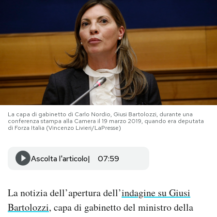
PODCAST
NEWSLETTER
I MIEI PREFERITI
La capa di gabinetto di Carlo Nordio, Giusi Bartolozzi, durante una
SHOP
conferenza stampa alla Camera il 19 marzo 2019, quando era deputata
di Forza Italia (Vincenzo Livieri/LaPresse)
CALENDARIO
Ascolta l'articolo
07:59
AREA PERSONALE
La notizia dell’apertura dell’
indagine su Giusi
Area Personale
Bartolozzi
, capa di gabinetto del ministro della
Newsletter