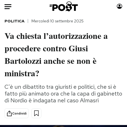
Auto
POLITICA
Mercoledì 10 settembre 2025
Va chiesta l’autorizzazione a
HOME
procedere contro Giusi
Italia
Moda
Mondo
Libri
Bartolozzi anche se non è
Politica
Consumismi
ministra?
Tecnologia
Storie/Idee
Internet
Ok Boomer!
C'è un dibattito tra giuristi e politici, che si è
Scienza
Media
fatto più animato ora che la capa di gabinetto
Cultura
Europa
di Nordio è indagata nel caso Almasri
Economia
Altrecose
Sport
Mondiali calcio 2026
Condividi