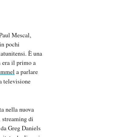
 Paul Mescal,
 in pochi
atunitensi. È una
 era il primo a
immel
a parlare
a televisione
ta nella nuova
di streaming di
a da Greg Daniels