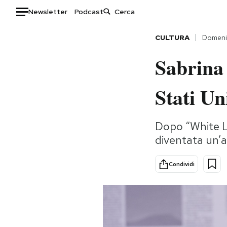
Newsletter
Podcast
Auto
CULTURA
Domeni
Sabrina 
HOME
Italia
Moda
Stati Un
Mondo
Libri
Politica
Consumismi
Dopo “White Lo
Tecnologia
Storie/Idee
diventata un’at
Internet
Ok Boomer!
Scienza
Media
Condividi
Cultura
Europa
Economia
Altrecose
Sport
Mondiali calcio 2026