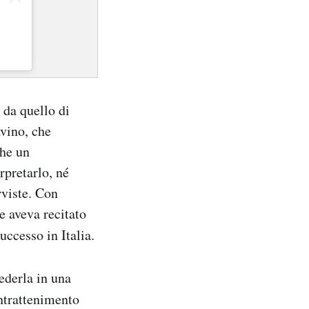
 da quello di
avino, che
che un
rpretarlo, né
rviste. Con
re aveva recitato
uccesso in Italia.
ederla in una
intrattenimento