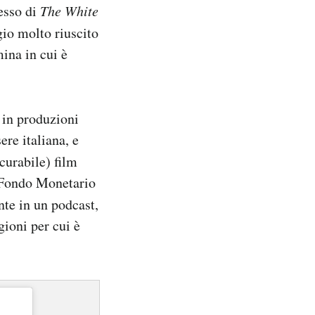
cesso di
The White
gio molto riuscito
mina in cui è
 in produzioni
ere italiana, e
scurabile) film
l Fondo Monetario
nte in un podcast,
gioni per cui è