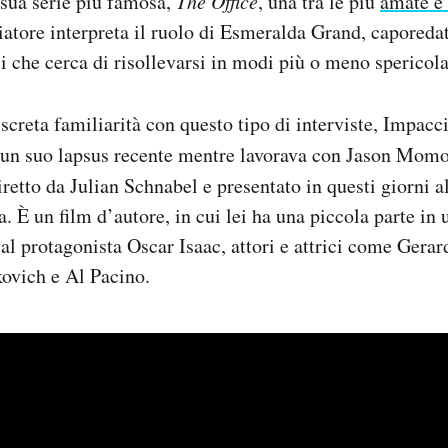
a sua serie più famosa,
The Office
, una tra le più
amate e 
tore interpreta il ruolo di Esmeralda Grand, caporedat
si che cerca di risollevarsi in modi più o meno spericola
creta familiarità con questo tipo di interviste, Impacc
 un suo lapsus recente mentre lavorava con Jason Momo
diretto da Julian Schnabel e presentato in questi giorni a
. È un film d’autore, in cui lei ha una piccola parte in 
al protagonista Oscar Isaac, attori e attrici come Gerar
ovich e Al Pacino.