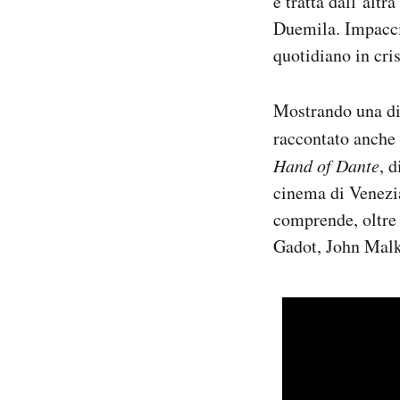
e tratta dall’altr
Duemila. Impaccia
quotidiano in cri
Mostrando una dis
raccontato anche
Hand of Dante
, 
cinema di Venezia
comprende, oltre 
Gadot, John Malk