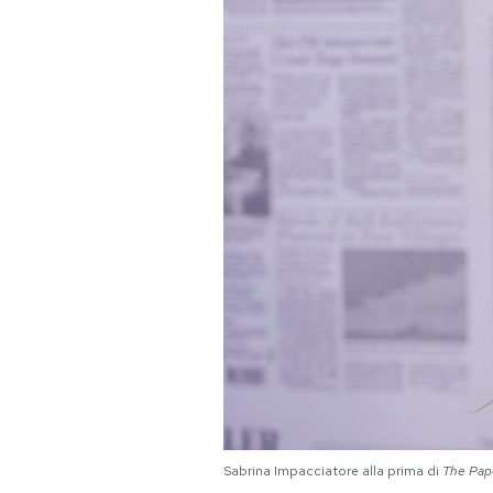
PODCAST
NEWSLETTER
I MIEI PREFERITI
SHOP
CALENDARIO
AREA PERSONALE
Area Personale
Sabrina Impacciatore alla prima di
The Pap
Newsletter