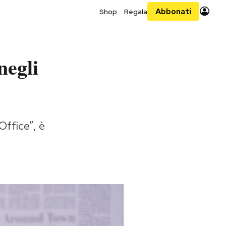
Abbonati
Shop
Regala
negli
Office”, è