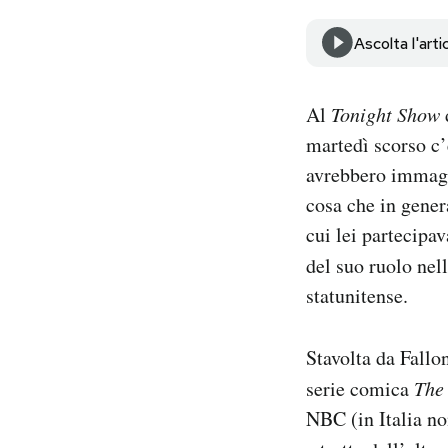
Notifiche mobile
Regala il Post
Ascolta l'arti
Hai bisogno di aiuto?
Esci
Al
Tonight Show
martedì scorso c’e
avrebbero immagin
cosa che in genera
cui lei partecipa
del suo ruolo nel
statunitense.
Stavolta da Fallo
serie comica
The
NBC (in Italia no