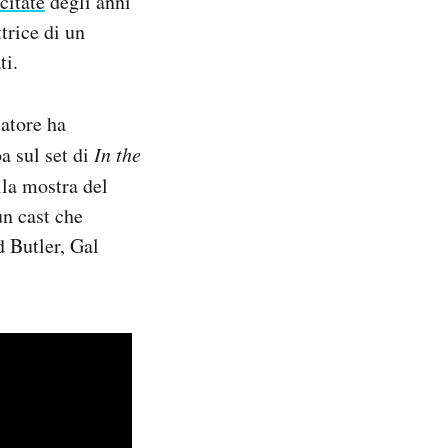
citate
degli anni
trice di un
ti.
iatore ha
a sul set di
In the
lla mostra del
un cast che
d Butler, Gal