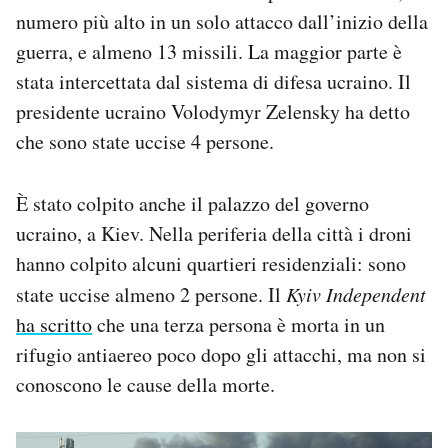
Notifiche mobile
numero più alto in un solo attacco dall’inizio della
Regala il Post
guerra, e almeno 13 missili. La maggior parte è
Hai bisogno di aiuto?
stata intercettata dal sistema di difesa ucraino. Il
Esci
presidente ucraino Volodymyr Zelensky ha detto
che sono state uccise 4 persone.
È stato colpito anche il palazzo del governo
ucraino, a Kiev. Nella periferia della città i droni
hanno colpito alcuni quartieri residenziali: sono
state uccise almeno 2 persone. Il
Kyiv Independent
ha scritto
che una terza persona è morta in un
rifugio antiaereo poco dopo gli attacchi, ma non si
conoscono le cause della morte.