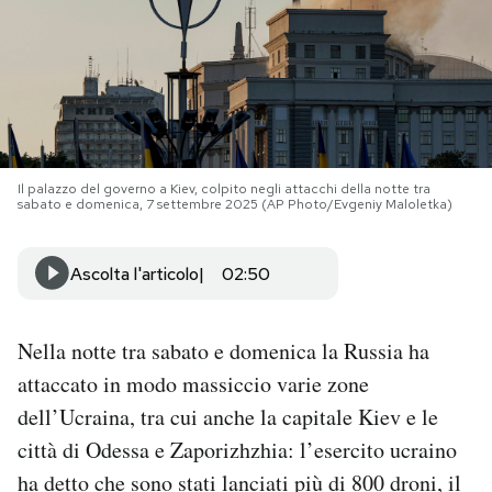
PODCAST
NEWSLETTER
I MIEI PREFERITI
Il palazzo del governo a Kiev, colpito negli attacchi della notte tra
sabato e domenica, 7 settembre 2025 (AP Photo/Evgeniy Maloletka)
SHOP
Ascolta l'articolo
02:50
CALENDARIO
Nella notte tra sabato e domenica la Russia ha
attaccato in modo massiccio varie zone
AREA PERSONALE
dell’Ucraina, tra cui anche la capitale Kiev e le
città di Odessa e Zaporizhzhia: l’esercito ucraino
Area Personale
ha detto che sono stati lanciati più di 800 droni, il
Newsletter