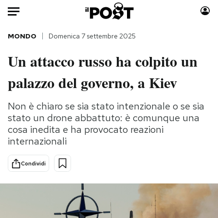
Auto
MONDO
Domenica 7 settembre 2025
Un attacco russo ha colpito un
HOME
palazzo del governo, a Kiev
Italia
Moda
Mondo
Libri
Non è chiaro se sia stato intenzionale o se sia
Politica
Consumismi
stato un drone abbattuto: è comunque una
Tecnologia
Storie/Idee
cosa inedita e ha provocato reazioni
Internet
Ok Boomer!
internazionali
Scienza
Media
Condividi
Cultura
Europa
Economia
Altrecose
Sport
Mondiali calcio 2026