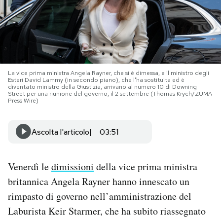
PODCAST
NEWSLETTER
La vice prima ministra Angela Rayner, che si è dimessa, e il ministro degli
Esteri David Lammy (in secondo piano), che l'ha sostituita ed è
I MIEI PREFERITI
diventato ministro della Giustizia, arrivano al numero 10 di Downing
Street per una riunione del governo, il 2 settembre (Thomas Krych/ZUMA
Press Wire)
SHOP
Ascolta l'articolo
03:51
CALENDARIO
Venerdì le
dimissioni
della vice prima ministra
britannica Angela Rayner hanno innescato un
AREA PERSONALE
rimpasto di governo nell’amministrazione del
Area Personale
Laburista Keir Starmer, che ha subito riassegnato
Newsletter