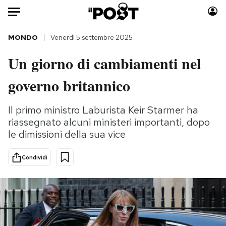
Auto
MONDO
Venerdì 5 settembre 2025
Un giorno di cambiamenti nel
HOME
governo britannico
Italia
Moda
Mondo
Libri
Il primo ministro Laburista Keir Starmer ha
Politica
Consumismi
riassegnato alcuni ministeri importanti, dopo
Tecnologia
Storie/Idee
le dimissioni della sua vice
Internet
Ok Boomer!
Scienza
Media
Condividi
Cultura
Europa
Economia
Altrecose
Sport
Mondiali calcio 2026