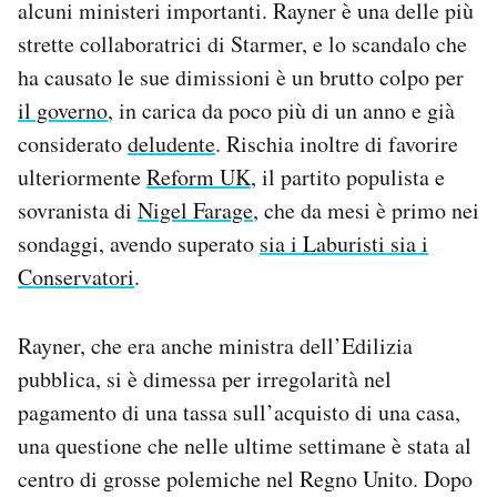
alcuni ministeri importanti. Rayner è una delle più
Notifiche mobile
strette collaboratrici di Starmer, e lo scandalo che
Regala il Post
ha causato le sue dimissioni è un brutto colpo per
Hai bisogno di aiuto?
Esci
il governo
, in carica da poco più di un anno e già
considerato
deludente
. Rischia inoltre di favorire
ulteriormente
Reform UK
, il partito populista e
sovranista di
Nigel Farage
, che da mesi è primo nei
sondaggi, avendo superato
sia i Laburisti sia i
Conservatori
.
Rayner, che era anche ministra dell’Edilizia
pubblica, si è dimessa per irregolarità nel
pagamento di una tassa sull’acquisto di una casa,
una questione che nelle ultime settimane è stata al
centro di grosse polemiche nel Regno Unito. Dopo