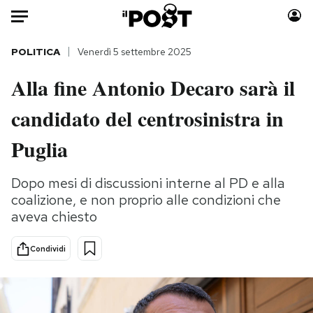
Auto
POLITICA
Venerdì 5 settembre 2025
Alla fine Antonio Decaro sarà il
HOME
candidato del centrosinistra in
Italia
Moda
Mondo
Libri
Puglia
Politica
Consumismi
Tecnologia
Storie/Idee
Dopo mesi di discussioni interne al PD e alla
coalizione, e non proprio alle condizioni che
Internet
Ok Boomer!
aveva chiesto
Scienza
Media
Cultura
Europa
Condividi
Economia
Altrecose
Sport
Mondiali calcio 2026