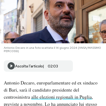
PODCAST
NEWSLETTER
I MIEI PREFERITI
Antonio Decaro in una foto scattata il 14 giugno 2024 (ANSA/MASSIMO
PERCOSSI)
SHOP
Ascolta l'articolo
02:03
CALENDARIO
Antonio Decaro, europarlamentare ed ex sindaco
AREA PERSONALE
di Bari, sarà il candidato presidente del
centrosinistra
alle elezioni regionali in Puglia
,
Area Personale
previste a novembre. Lo ha annunciato lui stesso
Newsletter