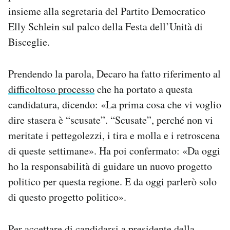
Notifiche mobile
insieme alla segretaria del Partito Democratico
Regala il Post
Elly Schlein sul palco della Festa dell’Unità di
Hai bisogno di aiuto?
Bisceglie.
Esci
Prendendo la parola, Decaro ha fatto riferimento al
difficoltoso processo
che ha portato a questa
candidatura, dicendo: «La prima cosa che vi voglio
dire stasera è “scusate”. “Scusate”, perché non vi
meritate i pettegolezzi, i tira e molla e i retroscena
di queste settimane». Ha poi confermato: «Da oggi
ho la responsabilità di guidare un nuovo progetto
politico per questa regione. E da oggi parlerò solo
di questo progetto politico».
Per accettare di candidarsi a presidente della