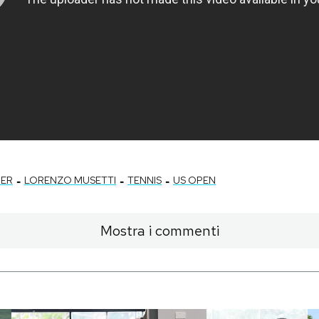
-
-
-
NER
LORENZO MUSETTI
TENNIS
US OPEN
Mostra i commenti