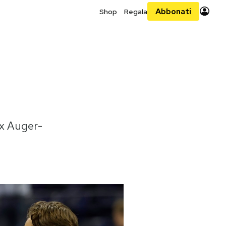
Abbonati
Shop
Regala
ix Auger-