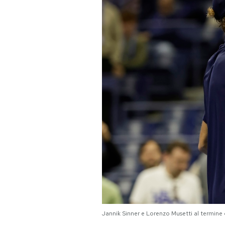
PODCAST
NEWSLETTER
I MIEI PREFERITI
SHOP
CALENDARIO
AREA PERSONALE
Area Personale
Jannik Sinner e Lorenzo Musetti al termin
Newsletter