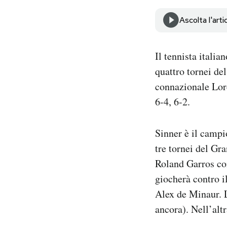
Notifiche mobile
Ascolta l'arti
Regala il Post
Hai bisogno di aiuto?
Esci
Il tennista italia
quattro tornei del
connazionale Loren
6-4, 6-2.
Sinner è il campi
tre tornei del G
Roland Garros co
giocherà contro i
Alex de Minaur. L
ancora). Nell’alt