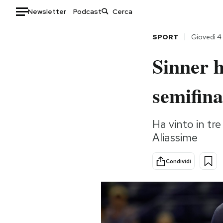
Newsletter
Podcast
Auto
SPORT
Giovedì 4
Sinner h
HOME
Italia
Moda
semifina
Mondo
Libri
Politica
Consumismi
Ha vinto in tr
Tecnologia
Storie/Idee
Aliassime
Internet
Ok Boomer!
Scienza
Media
Condividi
Cultura
Europa
Economia
Altrecose
Sport
Mondiali calcio 2026