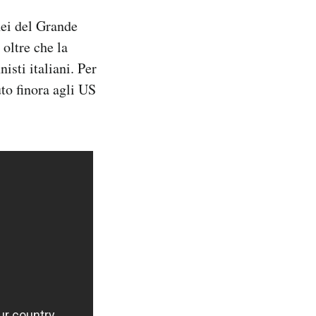
nei del Grande
oltre che la
isti italiani. Per
uto finora agli US