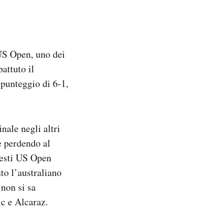
 US Open, uno dei
attuto il
 punteggio di 6-1,
nale negli altri
e perdendo al
uesti US Open
to l’australiano
non si sa
c e Alcaraz.