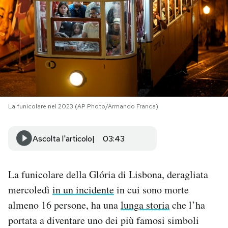
PODCAST
NEWSLETTER
I MIEI PREFERITI
La funicolare nel 2023 (AP Photo/Armando Franca)
SHOP
Ascolta l'articolo
03:43
CALENDARIO
La funicolare della Glória di Lisbona, deragliata
AREA PERSONALE
mercoledì
in un incidente
in cui sono morte
almeno 16 persone, ha una
lunga storia
che l’ha
Area Personale
portata a diventare uno dei più famosi simboli
Newsletter