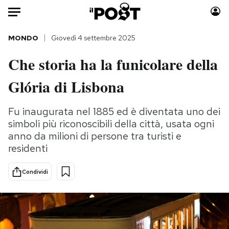
Auto
MONDO
Giovedì 4 settembre 2025
Che storia ha la funicolare della
HOME
Glória di Lisbona
Italia
Moda
Mondo
Libri
Fu inaugurata nel 1885 ed è diventata uno dei
Politica
Consumismi
simboli più riconoscibili della città, usata ogni
Tecnologia
Storie/Idee
anno da milioni di persone tra turisti e
Internet
Ok Boomer!
residenti
Scienza
Media
Condividi
Cultura
Europa
Economia
Altrecose
Sport
Mondiali calcio 2026