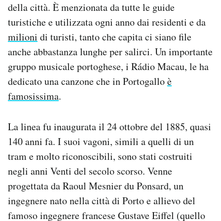
della città. È menzionata da tutte le guide
Notifiche mobile
turistiche e utilizzata ogni anno dai residenti e da
Regala il Post
Hai bisogno di aiuto?
milioni
di turisti, tanto che capita ci siano file
Esci
anche abbastanza lunghe per salirci. Un importante
gruppo musicale portoghese, i Rádio Macau, le ha
dedicato una canzone che in Portogallo
è
famosissima
.
La linea fu inaugurata il 24 ottobre del 1885, quasi
140 anni fa. I suoi vagoni, simili a quelli di un
tram e molto riconoscibili, sono stati costruiti
negli anni Venti del secolo scorso. Venne
progettata da Raoul Mesnier du Ponsard, un
ingegnere nato nella città di Porto e allievo del
famoso ingegnere francese Gustave Eiffel (quello