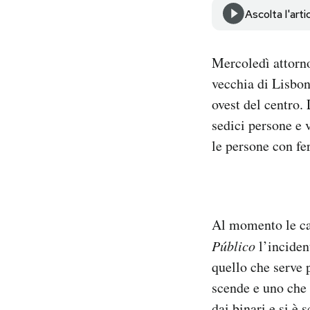
Notifiche mobile
Ascolta l'arti
Regala il Post
Hai bisogno di aiuto?
Mercoledì attorno 
Esci
vecchia di Lisbon
ovest del centro.
sedici persone e 
le persone con fe
Al momento le ca
Público
l’inciden
quello che serve 
scende e uno che 
dai binari e si è 