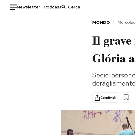
Newsletter
Podcast
Auto
MONDO
Mercoled
Il grave
HOME
Italia
Moda
Glória 
Mondo
Libri
Politica
Consumismi
Sedici persone
Tecnologia
Storie/Idee
deragliamento 
Internet
Ok Boomer!
Scienza
Media
Condividi
Cultura
Europa
Economia
Altrecose
Sport
Mondiali calcio 2026