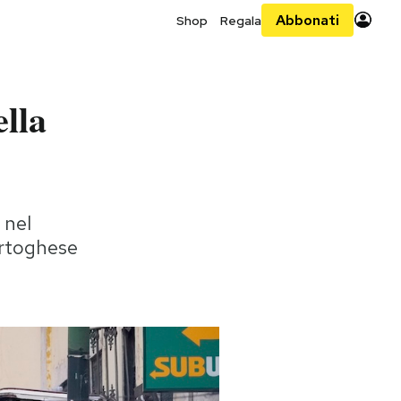
Abbonati
Shop
Regala
ella
 nel
ortoghese