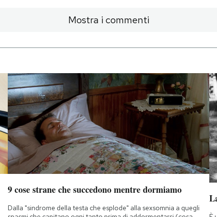
Mostra i commenti
9 cose strane che succedono mentre dormiamo
La
Dalla "sindrome della testa che esplode" alla sexsomnia a quegli
È 
spasmi che capitano ogni tanto prima di addormentarsi (cosa