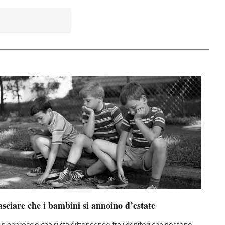
sciare che i bambini si annoino d’estate
un approccio che si sta diffondendo tra i genitori che possono