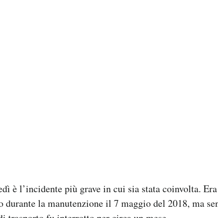
ì è l’incidente più grave in cui sia stata coinvolta. Era
to durante la manutenzione il 7 maggio del 2018, ma se
o di trasporto fu interrotto per circa un mese.