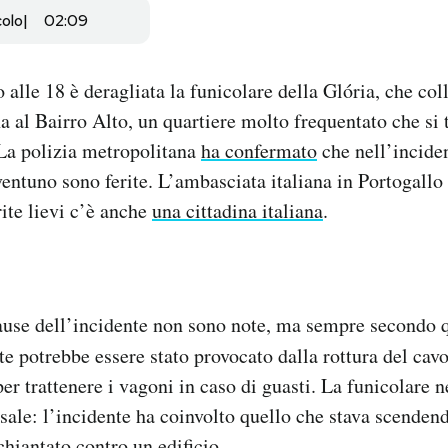
colo
02:09
alle 18 è deragliata la funicolare della Glória, che coll
a al Bairro Alto, un quartiere molto frequentato che si t
 La polizia metropolitana
ha confermato
che nell’incide
ventuno sono ferite. L’ambasciata italiana in Portogallo 
rite lievi c’è anche
una cittadina italiana
.
use dell’incidente non sono note, ma sempre secondo 
te potrebbe essere stato provocato dalla rottura del cavo
per trattenere i vagoni in caso di guasti. La funicolare 
sale: l’incidente ha coinvolto quello che stava scendend
schiantato contro un edificio.