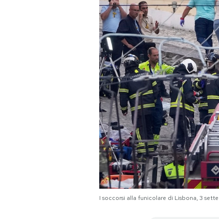
PODCAST
NEWSLETTER
I MIEI PREFERITI
SHOP
CALENDARIO
AREA PERSONALE
I soccorsi alla funicolare di Lisbona, 3 
Area Personale
Newsletter