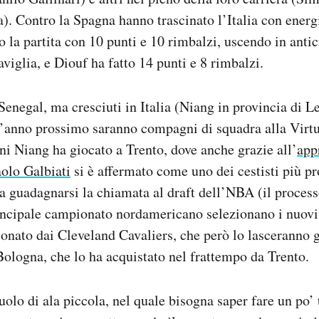
). Contro la Spagna hanno trascinato l’Italia con energi
 la partita con 10 punti e 10 rimbalzi, uscendo in anti
aviglia, e Diouf ha fatto 14 punti e 8 rimbalzi.
Senegal, ma cresciuti in Italia (Niang in provincia di L
l’anno prossimo saranno compagni di squadra alla Virt
ni Niang ha giocato a Trento, dove anche grazie all’
app
aolo Galbiati
si è affermato come uno dei cestisti più p
a guadagnarsi la chiamata al draft dell’NBA (il process
incipale campionato nordamericano selezionano i nuovi 
zionato dai Cleveland Cavaliers, che però lo lasceranno
Bologna, che lo ha acquistato nel frattempo da Trento.
uolo di ala piccola, nel quale bisogna saper fare un po’ 