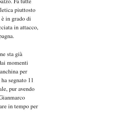
alzo. Fa tutte
etica piuttosto
 è in grado di
ciata in attacco,
pagna.
ne sta già
a dai momenti
panchina per
, ha segnato 11
ale, pur avendo
e Gianmarco
rare in tempo per