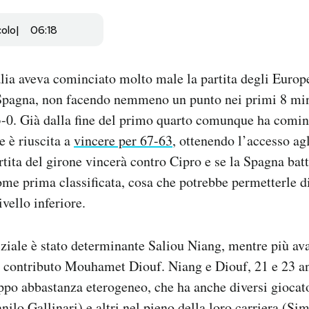
colo
06:18
alia aveva cominciato molto male la partita degli Europ
 Spagna, non facendo nemmeno un punto nei primi 8 min
3-0. Già dalla fine del primo quarto comunque ha comin
e è riuscita a
vincere per 67-63
, ottenendo l’accesso agli
rtita del girone vincerà contro Cipro e se la Spagna batt
come prima classificata, cosa che potrebbe permetterle d
ivello inferiore.
iziale è stato determinante Saliou Niang, mentre più ava
 contributo Mouhamet Diouf. Niang e Diouf, 21 e 23 ann
ppo abbastanza eterogeneo, che ha anche diversi giocato
nilo Gallinari) e altri nel pieno della loro carriera (S