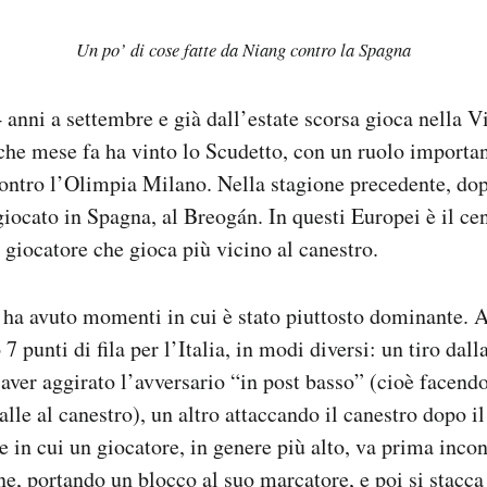
Un po’ di cose fatte da Niang contro la Spagna
anni a settembre e già dall’estate scorsa gioca nella V
che mese fa ha vinto lo Scudetto, con un ruolo importan
contro l’Olimpia Milano. Nella stagione precedente, dop
iocato in Spagna, al Breogán. In questi Europei è il cen
il giocatore che gioca più vicino al canestro.
ha avuto momenti in cui è stato piuttosto dominante. A
7 punti di fila per l’Italia, in modi diversi: un tiro dal
aver aggirato l’avversario “in post basso” (cioè facendo
alle al canestro), un altro attaccando il canestro dopo i
ne in cui un giocatore, in genere più alto, va prima inc
one, portando un blocco al suo marcatore, e poi si stacc