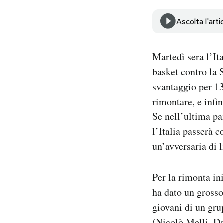
Notifiche mobile
Regala il Post
Ascolta l'arti
Hai bisogno di aiuto?
Esci
Martedì sera l’It
basket contro la
svantaggio per 1
rimontare, e infin
Se nell’ultima pa
l’Italia passerà 
un’avversaria di l
Per la rimonta in
ha dato un grosso
giovani di un gru
(Nicolò Melli, Da