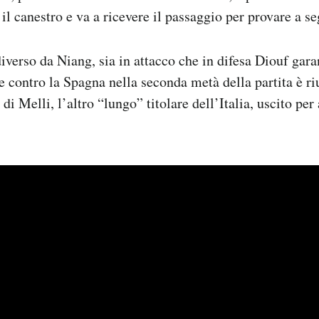
l canestro e va a ricevere il passaggio per provare a se
verso da Niang, sia in attacco che in difesa Diouf gar
e contro la Spagna nella seconda metà della partita è riu
 di Melli, l’altro “lungo” titolare dell’Italia, uscito p