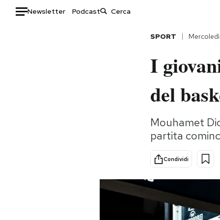
Newsletter
Podcast
Auto
SPORT
Mercoledì
I giovan
HOME
Italia
Moda
del bask
Mondo
Libri
Politica
Consumismi
Mouhamet Diouf
Tecnologia
Storie/Idee
partita comin
Internet
Ok Boomer!
Scienza
Media
Condividi
Cultura
Europa
Economia
Altrecose
Sport
Mondiali calcio 2026