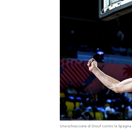
PODCAST
NEWSLETTER
I MIEI PREFERITI
SHOP
CALENDARIO
AREA PERSONALE
Area Personale
Una schiacciata di Diouf contro la Spagna
Newsletter