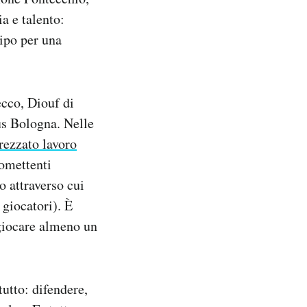
a e talento:
cipo per una
ecco, Diouf di
us Bologna. Nelle
rezzato lavoro
romettenti
o attraverso cui
giocatori). È
 giocare almeno un
tutto: difendere,