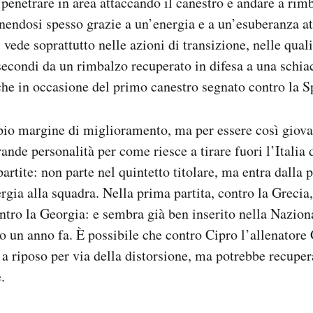
 penetrare in area attaccando il canestro e andare a rimb
endosi spesso grazie a un’energia e a un’esuberanza atl
 vede soprattutto nelle azioni di transizione, nelle quali
secondi da un rimbalzo recuperato in difesa a una schiac
he in occasione del primo canestro segnato contro la S
io margine di miglioramento, ma per essere così giova
ande personalità per come riesce a tirare fuori l’Itali
artite: non parte nel quintetto titolare, ma entra dalla 
rgia alla squadra. Nella prima partita, contro la Grecia
ontro la Georgia: e sembra già ben inserito nella Nazion
 un anno fa. È possibile che contro Cipro l’allenator
 a riposo per via della distorsione, ma potrebbe recupe
.