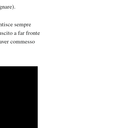
gnare).
antisce sempre
scito a far fronte
er aver commesso