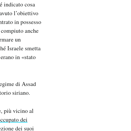
é indicato cosa
vuto l’obiettivo
ntrato in possesso
a compiuto anche
irmare un
ché Israele smetta
 erano in «stato
 regime di Assad
orio siriano.
, più vicino al
occupato dei
ezione dei suoi