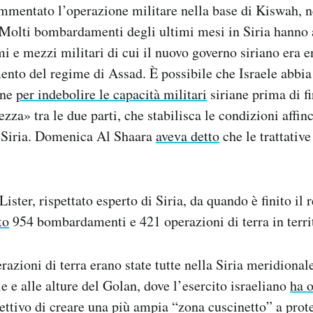
mmentato l’operazione militare nella base di Kiswah, n
 Molti bombardamenti degli ultimi mesi in Siria hanno a
mi e mezzi militari di cui il nuovo governo siriano era e
ento del regime di Assad. È possibile che Israele abbi
one
per indebolire le capacità militari
siriane prima di f
zza» tra le due parti, che stabilisca le condizioni affin
 Siria. Domenica Al Shaara
aveva detto
che le trattative
ister, rispettato esperto di Siria, da quando è finito il
to
954 bombardamenti e 421 operazioni di terra in territ
azioni di terra erano state tutte nella Siria meridionale
e e alle alture del Golan, dove l’esercito israeliano
ha 
ettivo di creare una più ampia “zona cuscinetto” a prot