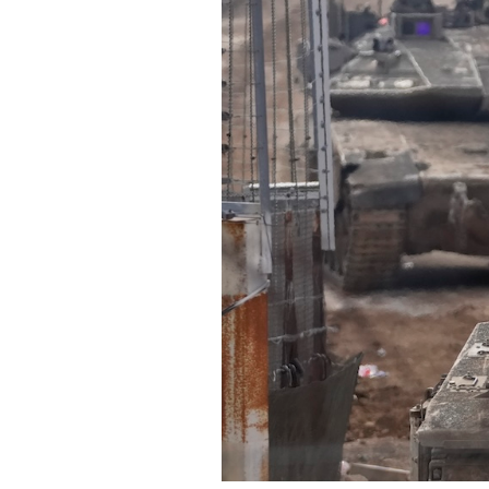
PODCAST
NEWSLETTER
I MIEI PREFERITI
SHOP
CALENDARIO
AREA PERSONALE
Area Personale
Newsletter