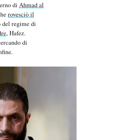
verno di
Ahmad al
 che
rovesciò il
o del regime di
dre
, Hafez.
cercando di
nfine.