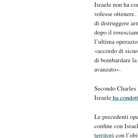
Israele non ha co
volesse ottenere.
di distruggere ar
dopo il rovesciam
l’ultima operazi
«accordo di sicure
di bombardare la
avanzato».
Secondo Charles L
Israele
ha condot
Le precedenti oper
confine con Israel
territori
con l’obi