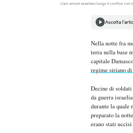
Carri armati israeliani lungo il confine con
Notifiche mobile
Regala il Post
Hai bisogno di aiuto?
Ascolta l'arti
Esci
Nella notte fra m
terra nella base m
capitale Damasco
regime siriano di
Decine di soldati 
da guerra israeli
durante la quale n
preparato la nott
erano stati uccisi 