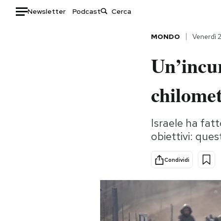
Newsletter
Podcast
Auto
MONDO
Venerdì 
Un’incur
HOME
Italia
Moda
chilome
Mondo
Libri
Politica
Consumismi
Israele ha fatt
Tecnologia
Storie/Idee
obiettivi: ques
Internet
Ok Boomer!
Scienza
Media
Condividi
Cultura
Europa
Economia
Altrecose
Sport
Mondiali calcio 2026