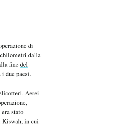
’operazione di
 chilometri dalla
alla fine
del
 i due paesi.
elicotteri. Aerei
operazione,
 era stato
i Kiswah, in cui