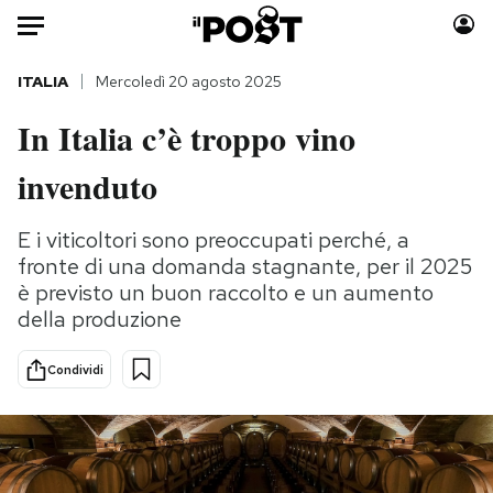
Auto
ITALIA
Mercoledì 20 agosto 2025
In Italia c’è troppo vino
HOME
invenduto
Italia
Moda
Mondo
Libri
E i viticoltori sono preoccupati perché, a
Politica
Consumismi
fronte di una domanda stagnante, per il 2025
Tecnologia
Storie/Idee
è previsto un buon raccolto e un aumento
Internet
Ok Boomer!
della produzione
Scienza
Media
Condividi
Cultura
Europa
Economia
Altrecose
Sport
Mondiali calcio 2026