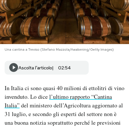
PODCAST
NEWSLETTER
I MIEI PREFERITI
Una cantina a Treviso (Stefano Mazzola/Awakening/Getty Images)
Ascolta l'articolo
02:54
SHOP
In Italia ci sono quasi 40 milioni di ettolitri di vino
CALENDARIO
invenduto. Lo dice
l’ultimo rapporto “Cantina
Italia”
del ministero dell’Agricoltura aggiornato al
AREA PERSONALE
31 luglio, e secondo gli esperti del settore non è
Area Personale
una buona notizia soprattutto perché le previsioni
Newsletter