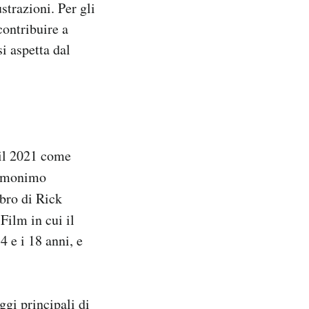
ustrazioni. Per gli
contribuire a
si aspetta dal
 il 2021 come
’omonimo
ibro di Rick
. Film in cui il
4 e i 18 anni, e
ggi principali di