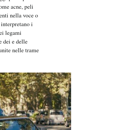
come acne, peli
enti nella voce o
 interpretano i
dei legami
 dei e delle
unite nelle trame