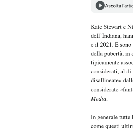
Notifiche mobile
Ascolta l'arti
Regala il Post
Hai bisogno di aiuto?
Kate Stewart e Ni
Esci
dell’Indiana, han
e il 2021. E sono
della pubertà, in
tipicamente assoc
considerati, al d
disallineate» dall
considerate «fan
Media
.
In generale tutte
come questi ultim