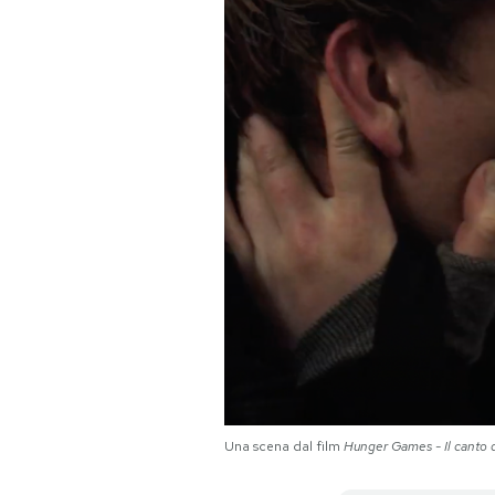
PODCAST
NEWSLETTER
I MIEI PREFERITI
SHOP
CALENDARIO
AREA PERSONALE
Una scena dal film
Hunger Games - Il canto d
Area Personale
Newsletter