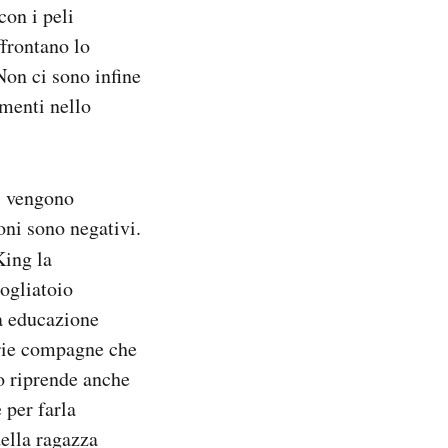
con i peli
ffrontano lo
Non ci sono infine
amenti nello
ni vengono
ioni sono negativi.
ing la
ogliatoio
ea educazione
prie compagne che
ro riprende anche
 per farla
della ragazza