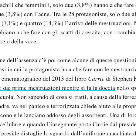
aschili che femminili, solo due (3,8%) hanno a che fare 
ue (3,8%) con l’acne. Tra le 28 protagoniste, solo due a
 (7,1%) e quattro (14,3%) l’arrivo delle mestruazioni. 
biano a che fare con gli scatti di crescita, con i cambi
e o della voce.
one dell’assenza c’è poi come alcune di queste questio
casi in cui la protagonista ha a che fare con le mestruaz
 cinematografico del 2013 del libro
Carrie
di Stephen K
e sue prime mestruazioni mentre si fa la doccia
nello sp
cuola. Non sapendo di cosa si tratti, a causa della ferr
adre, va nel panico e terrorizzata chiede aiuto alle pro
scono e le lanciano addosso degli assorbenti. Una di lo
 cellulare e quando l’insegnante porta Carrie dal preside
il preside distoglie lo sguardo dall’uniforme macchiata 