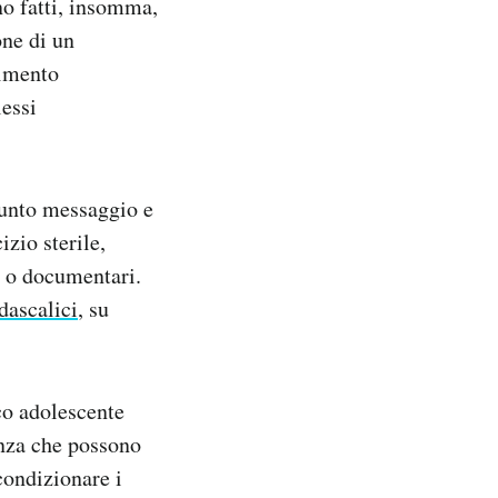
no fatti, insomma,
one di un
rimento
lessi
esunto messaggio e
zio sterile,
i o documentari.
dascalici
, su
co adolescente
enza che possono
condizionare i