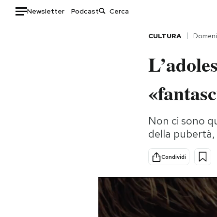
Newsletter
Podcast
Auto
CULTURA
Domeni
L’adoles
HOME
Italia
Moda
«fantas
Mondo
Libri
Politica
Consumismi
Non ci sono qu
Tecnologia
Storie/Idee
della pubertà,
Internet
Ok Boomer!
Scienza
Media
Condividi
Cultura
Europa
Economia
Altrecose
Sport
Mondiali calcio 2026