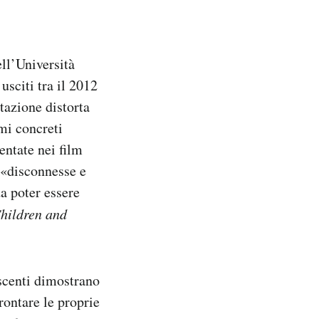
ell’Università
usciti tra il 2012
tazione distorta
mi concreti
entate nei film
 «disconnesse e
da poter essere
Children and
escenti dimostrano
rontare le proprie