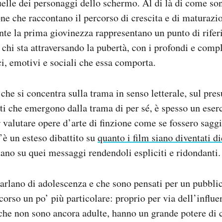
elle dei personaggi dello schermo. Al di là di come so
one che raccontano il percorso di crescita e di maturazi
te la prima giovinezza rappresentano un punto di rife
chi sta attraversando la pubertà, con i profondi e comp
i, emotivi e sociali che essa comporta.
m che si concentra sulla trama in senso letterale, sul pr
i che emergono dalla trama di per sé, è spesso un eserci
r valutare opere d’arte di finzione come se fossero sagg
’è un esteso dibattito su
quanto i film siano diventati di
tano su quei messaggi rendendoli espliciti e ridondanti.
arlano di adolescenza e che sono pensati per un pubbli
corso un po’ più particolare: proprio per via dell’influ
che non sono ancora adulte, hanno un grande potere di 