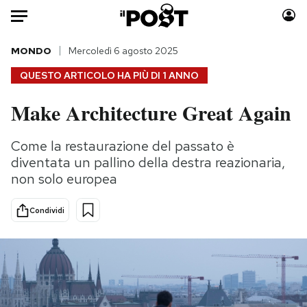
Auto
MONDO
Mercoledì 6 agosto 2025
QUESTO ARTICOLO HA PIÙ DI
1 ANNO
HOME
Make Architecture Great Again
Italia
Moda
Mondo
Libri
Come la restaurazione del passato è
Politica
Consumismi
diventata un pallino della destra reazionaria,
Tecnologia
Storie/Idee
non solo europea
Internet
Ok Boomer!
Condividi
Scienza
Media
Cultura
Europa
Economia
Altrecose
Sport
Mondiali calcio 2026