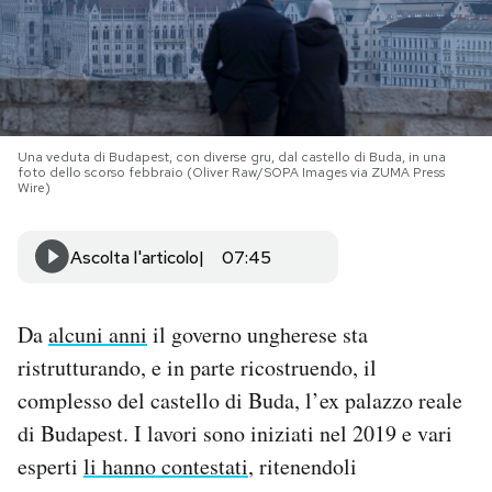
PODCAST
NEWSLETTER
Una veduta di Budapest, con diverse gru, dal castello di Buda, in una
foto dello scorso febbraio (Oliver Raw/SOPA Images via ZUMA Press
I MIEI PREFERITI
Wire)
Ascolta l'articolo
07:45
SHOP
Da
alcuni anni
il governo ungherese sta
CALENDARIO
ristrutturando, e in parte ricostruendo, il
complesso del castello di Buda, l’ex palazzo reale
AREA PERSONALE
di Budapest. I lavori sono iniziati nel 2019 e vari
Area Personale
esperti
li hanno contestati
, ritenendoli
Newsletter