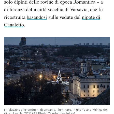
solo dipinti delle rovine di epoca Romantica – a
differenza della città vecchia di Varsavia, che fu
ricostruita
basandosi
sulle vedute del
nipote di
Canaletto
.
Il Palazzo dei Granduchi di Lituania, illuminato, in una foto di Vilnius del
dicembre del 2018 (AP Photo/Mindaugas Kulbis)