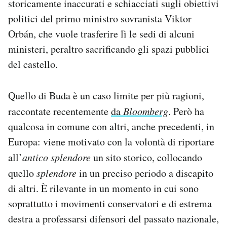
storicamente inaccurati e schiacciati sugli obiettivi
Notifiche mobile
politici del primo ministro sovranista Viktor
Regala il Post
Orbán, che vuole trasferire lì le sedi di alcuni
Hai bisogno di aiuto?
ministeri, peraltro sacrificando gli spazi pubblici
Esci
del castello.
Quello di Buda è un caso limite per più ragioni,
raccontate recentemente
da
Bloomberg
. Però ha
qualcosa in comune con altri, anche precedenti, in
Europa: viene motivato con la volontà di riportare
all’
antico splendore
un sito storico, collocando
quello
splendore
in un preciso periodo a discapito
di altri. È rilevante in un momento in cui sono
soprattutto i movimenti conservatori e di estrema
destra a professarsi difensori del passato nazionale,