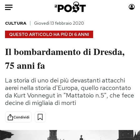
Auto
CULTURA
Giovedì 13 febbraio 2020
QUESTO ARTICOLO HA PIÙ DI
6 ANNI
HOME
Il bombardamento di Dresda,
Italia
Moda
75 anni fa
Mondo
Libri
Politica
Consumismi
La storia di uno dei più devastanti attacchi
Tecnologia
Storie/Idee
aerei nella storia d'Europa, quello raccontato
Internet
Ok Boomer!
da Kurt Vonnegut in "Mattatoio n.5", che fece
Scienza
Media
decine di migliaia di morti
Cultura
Europa
Economia
Altrecose
Condividi
Sport
Mondiali calcio 2026