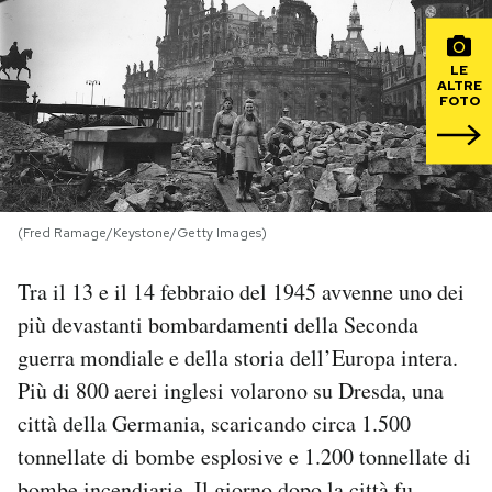
PODCAST
LE
ALTRE
FOTO
NEWSLETTER
I MIEI PREFERITI
(Fred Ramage/Keystone/Getty Images)
SHOP
Tra il 13 e il 14 febbraio del 1945 avvenne uno dei
più devastanti bombardamenti della Seconda
CALENDARIO
guerra mondiale e della storia dell’Europa intera.
Più di 800 aerei inglesi volarono su Dresda, una
AREA PERSONALE
città della Germania, scaricando circa 1.500
tonnellate di bombe esplosive e 1.200 tonnellate di
Area Personale
Newsletter
bombe incendiarie. Il giorno dopo la città fu