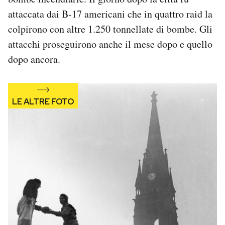
Notifiche mobile
attaccata dai B-17 americani che in quattro raid la
Regala il Post
colpirono con altre 1.250 tonnellate di bombe. Gli
Hai bisogno di aiuto?
attacchi proseguirono anche il mese dopo e quello
Esci
dopo ancora.