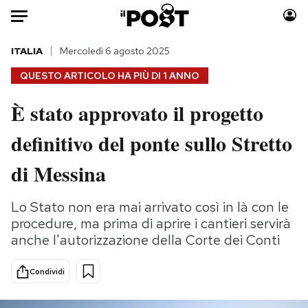
Auto
ITALIA
Mercoledì 6 agosto 2025
QUESTO ARTICOLO HA PIÙ DI
1 ANNO
HOME
È stato approvato il progetto
Italia
Moda
definitivo del ponte sullo Stretto
Mondo
Libri
Politica
Consumismi
di Messina
Tecnologia
Storie/Idee
Internet
Ok Boomer!
Lo Stato non era mai arrivato così in là con le
Scienza
Media
procedure, ma prima di aprire i cantieri servirà
Cultura
Europa
anche l'autorizzazione della Corte dei Conti
Economia
Altrecose
Condividi
Sport
Mondiali calcio 2026