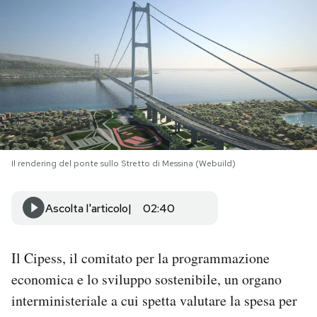
PODCAST
NEWSLETTER
I MIEI PREFERITI
Il rendering del ponte sullo Stretto di Messina (Webuild)
SHOP
Ascolta l'articolo
02:40
CALENDARIO
Il Cipess, il comitato per la programmazione
AREA PERSONALE
economica e lo sviluppo sostenibile, un organo
Area Personale
interministeriale a cui spetta valutare la spesa per
Newsletter