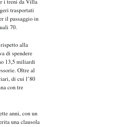
 i treni da Villa
geri trasportati
er il passaggio in
uali 70.
rispetto alla
ava di spendere
no 13,5 miliardi
ssorie. Oltre al
iari, di cui l’80
ana con tre
ette anni, con un
erita una clausola