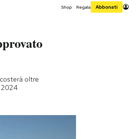
Abbonati
Shop
Regala
pprovato
 costerà oltre
il 2024