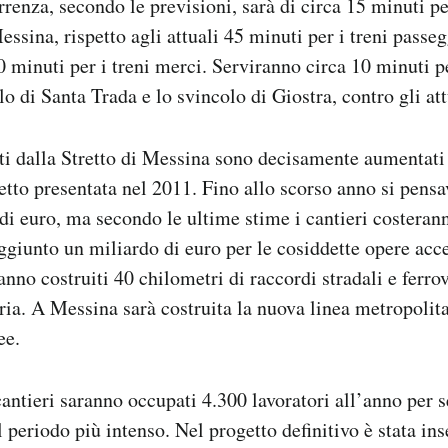
renza, secondo le previsioni, sarà di circa 15 minuti per
sina, rispetto agli attuali 45 minuti per i treni passeg
60 minuti per i treni merci. Serviranno circa 10 minuti p
lo di Santa Trada e lo svincolo di Giostra, contro gli att
ati dalla Stretto di Messina sono decisamente aumentati 
etto presentata nel 2011. Fino allo scorso anno si pens
 di euro, ma secondo le ultime stime i cantieri costeran
aggiunto un miliardo di euro per le cosiddette opere acce
ranno costruiti 40 chilometri di raccordi stradali e ferrov
eria. A Messina sarà costruita la nuova linea metropolit
ee.
cantieri saranno occupati 4.300 lavoratori all’anno per s
 periodo più intenso. Nel progetto definitivo è stata ins