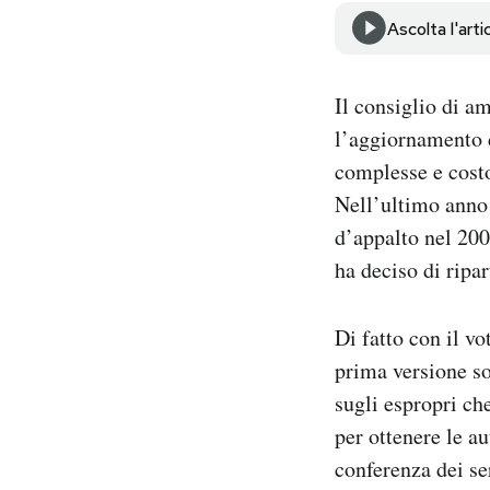
Notifiche mobile
Ascolta l'arti
Regala il Post
Hai bisogno di aiuto?
Il consiglio di a
Esci
l’aggiornamento d
complesse e costo
Nell’ultimo anno 
d’appalto nel 200
ha deciso di ripar
Di fatto con il vo
prima versione so
sugli espropri ch
per ottenere le au
conferenza dei ser