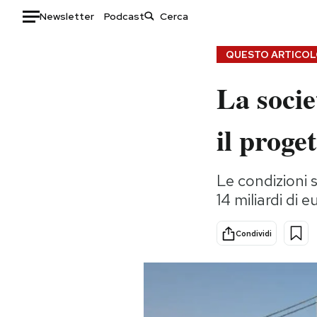
Newsletter
Podcast
Auto
QUESTO ARTICOLO
La socie
HOME
Italia
Moda
il proge
Mondo
Libri
Politica
Consumismi
Le condizioni 
Tecnologia
Storie/Idee
14 miliardi di e
Internet
Ok Boomer!
Scienza
Media
Condividi
Cultura
Europa
Economia
Altrecose
Sport
Mondiali calcio 2026