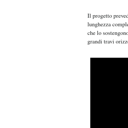
Il progetto preve
lunghezza comples
che lo sostengono
grandi travi orizz