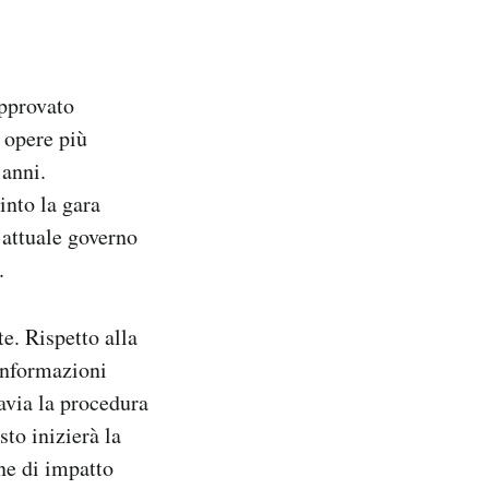
approvato
e opere più
 anni.
into la gara
’attuale governo
.
te. Rispetto alla
informazioni
tavia la procedura
sto inizierà la
one di impatto