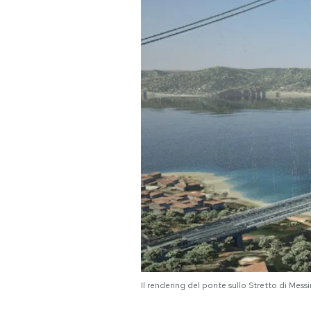
PODCAST
NEWSLETTER
I MIEI PREFERITI
SHOP
CALENDARIO
AREA PERSONALE
Area Personale
Il rendering del ponte sullo Stretto di Mess
Newsletter