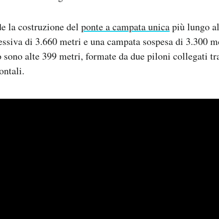
de la costruzione del
ponte a campata unica
più lungo a
siva di 3.660 metri e una campata sospesa di 3.300 met
 sono alte 399 metri, formate da due piloni collegati tra
ontali.