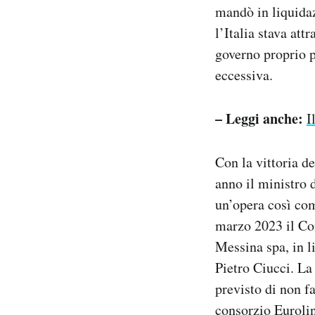
mandò in liquidaz
l’Italia stava at
governo proprio p
eccessiva.
– Leggi anche:
I
Con la vittoria de
anno il ministro 
un’opera così comp
marzo 2023 il Co
Messina spa, in l
Pietro Ciucci. La
previsto di non f
consorzio Eurolin