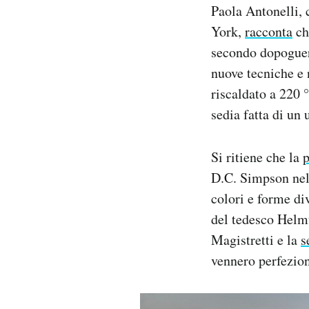
Paola Antonelli,
York,
racconta
ch
secondo dopoguerr
nuove tecniche e 
riscaldato a 220 
sedia fatta di u
Si ritiene che la
p
D.C. Simpson nel 
colori e forme di
del tedesco Helm
Magistretti e la
s
vennero perfezion