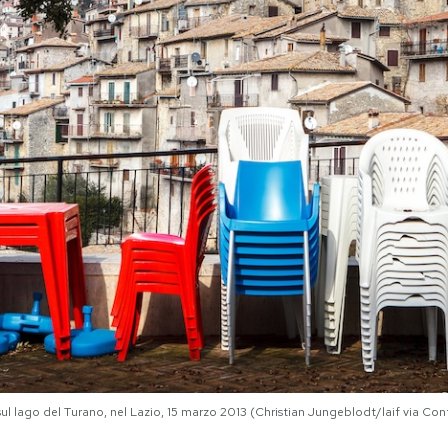
 sul lago del Turano, nel Lazio, 15 marzo 2013 (Christian Jungeblodt/laif via Con