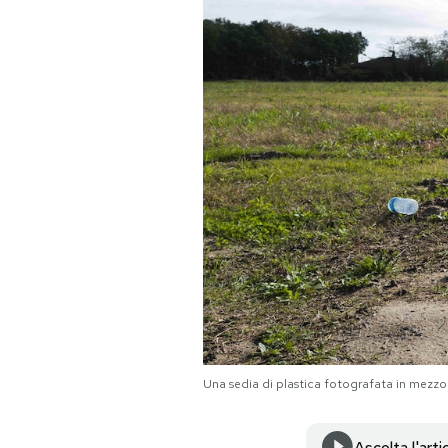
PODCAST
NEWSLETTER
I MIEI PREFERITI
SHOP
CALENDARIO
AREA PERSONALE
Una sedia di plastica fotografata in mezz
Area Personale
Newsletter
Ascolta l'arti