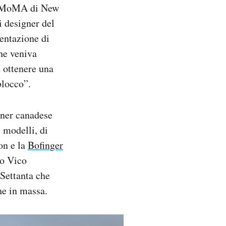
el MoMA di New
i designer del
mentazione di
che veniva
a ottenere una
blocco”.
igner canadese
 modelli, di
on e la
Bofinger
no Vico
Settanta che
he in massa.