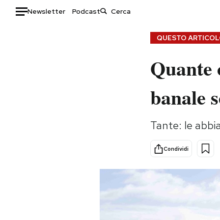
Newsletter
Podcast
Auto
QUESTO ARTICOLO
Quante c
HOME
Italia
Moda
banale s
Mondo
Libri
Politica
Consumismi
Tante: le abbi
Tecnologia
Storie/Idee
Internet
Ok Boomer!
Condividi
Scienza
Media
Cultura
Europa
Economia
Altrecose
Sport
Mondiali calcio 2026