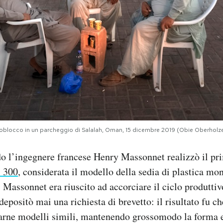
noblocco in un parcheggio di Salalah, Oman, 15 dicembre 2019 (Obie Oberholzer
do l’ingegnere francese Henry Massonnet realizzò il pr
l 300
, considerata il modello della sedia di plastica m
Massonnet era riuscito ad accorciare il ciclo produttiv
depositò mai una richiesta di brevetto: il risultato fu c
arne modelli simili, mantenendo grossomodo la forma e