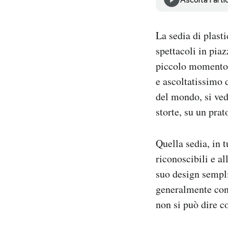
Notifiche mobile
Regala il Post
La sedia di plast
Hai bisogno di aiuto?
Esci
spettacoli in piaz
piccolo momento 
e ascoltatissimo 
del mondo, si ved
storte, su un prat
Quella sedia, in 
riconoscibili e a
suo design sempli
generalmente cons
non si può dire co