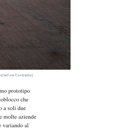
/laif via Contrasto)
imo prototipo
onoblocco che
o a soli due
he molte aziende
 variando al