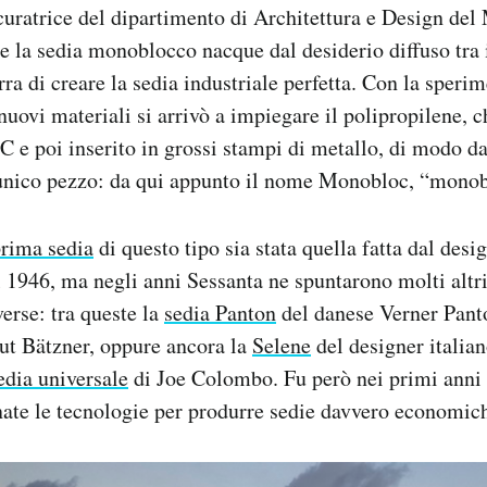
 curatrice del dipartimento di Architettura e Design d
e la sedia monoblocco nacque dal desiderio diffuso tra 
a di creare la sedia industriale perfetta. Con la speri
nuovi materiali si arrivò a impiegare il polipropilene, 
°C e poi inserito in grossi stampi di metallo, di modo d
n unico pezzo: da qui appunto il nome Monobloc, “mono
rima sedia
di questo tipo sia stata quella fatta dal des
1946, ma negli anni Sessanta ne spuntarono molti altri
verse: tra queste la
sedia Panton
del danese Verner Pant
ut Bätzner, oppure ancora la
Selene
del designer italia
edia universale
di Joe Colombo. Fu però nei primi anni 
ate le tecnologie per produrre sedie davvero economic