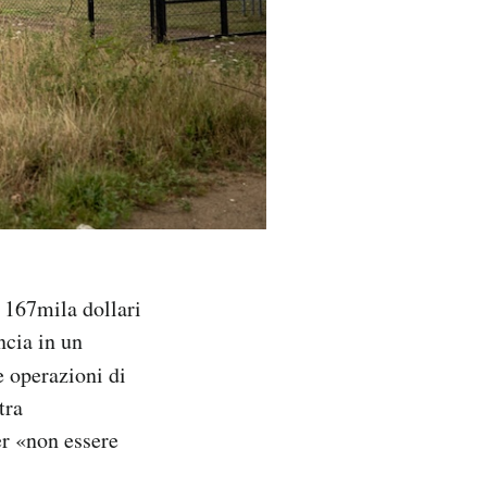
à 167mila dollari
ncia in un
e operazioni di
tra
r «non essere