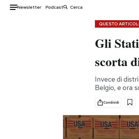
Newsletter
Podcast
Auto
QUESTO ARTICOLO
Gli Stat
HOME
Italia
Moda
scorta d
Mondo
Libri
Politica
Consumismi
Invece di distr
Tecnologia
Storie/Idee
Belgio, e ora s
Internet
Ok Boomer!
Scienza
Media
Condividi
Cultura
Europa
Economia
Altrecose
Sport
Mondiali calcio 2026