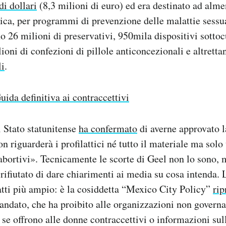
di dollari
(8,3 milioni di euro) ed era destinato ad alme
rica, per programmi di prevenzione delle malattie sess
no 26 milioni di preservativi, 950mila dispositivi sottoc
lioni di confezioni di pillole anticoncezionali e altretta
li
.
uida definitiva ai contraccettivi
i Stato statunitense
ha confermato
di averne approvato l
 riguarderà i profilattici né tutto il materiale ma solo 
 abortivi». Tecnicamente le scorte di Geel non lo sono, 
 rifiutato di dare chiarimenti ai media su cosa intenda. 
atti più ampio: è la cosiddetta “Mexico City Policy”
rip
andato, che ha proibito alle organizzazioni non governat
i se offrono alle donne contraccettivi o informazioni sul