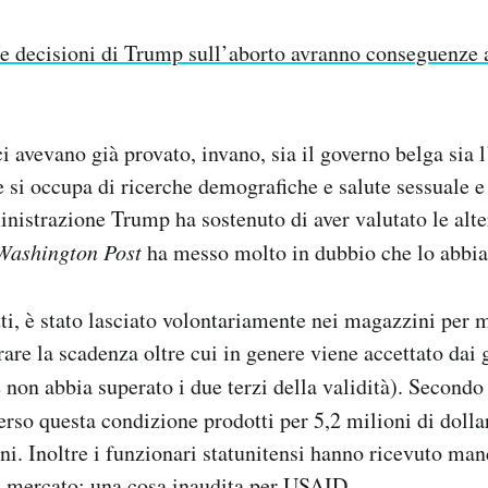
e decisioni di Trump sull’aborto avranno conseguenze 
i avevano già provato, invano, sia il governo belga sia 
 si occupa di ricerche demografiche e salute sessuale e 
istrazione Trump ha sostenuto di aver valutato le alte
Washington Post
ha messo molto in dubbio che lo abbia
atti, è stato lasciato volontariamente nei magazzini per
are la scadenza oltre cui in genere viene accettato dai 
e non abbia superato i due terzi della validità). Secondo
erso questa condizione prodotti per 5,2 milioni di dolla
ni. Inoltre i funzionari statunitensi hanno ricevuto man
i mercato: una cosa inaudita per USAID.