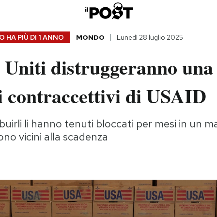
 HA PIÙ DI
1 ANNO
MONDO
Lunedì 28 luglio 2025
i Uniti distruggeranno una
i contraccettivi di USAID
ibuirli li hanno tenuti bloccati per mesi in un 
ono vicini alla scadenza