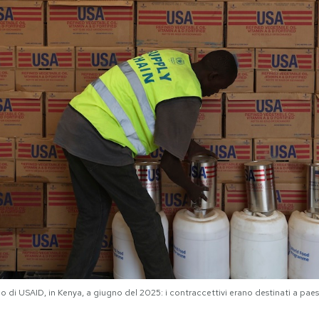
no di USAID, in Kenya, a giugno del 2025: i contraccettivi erano destinati a pa