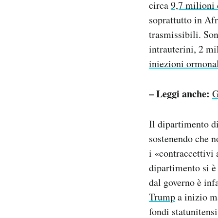
circa
9,7 milioni 
soprattutto in Af
trasmissibili. So
intrauterini, 2 mi
iniezioni ormona
– Leggi anche:
G
Il dipartimento d
sostenendo che non
i «contraccettivi
dipartimento si è
dal governo è inf
Trump
a inizio m
fondi statunitens