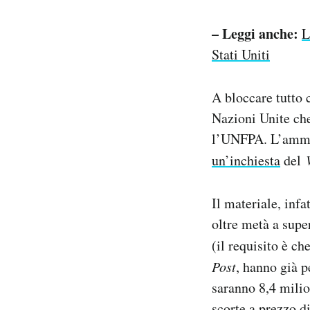
– Leggi anche:
L
Stati Uniti
A bloccare tutto c
Nazioni Unite che
l’UNFPA. L’ammin
un’inchiesta
del
Il materiale, inf
oltre metà a super
(il requisito è ch
Post
, hanno già p
saranno 8,4 milio
scorte a prezzo d