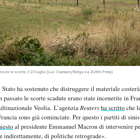
enute le scorte, il 23 luglio (Luc Claessen/Belga via ZUMA Press)
i Stato ha sostenuto che distruggere il materiale coster
n passato le scorte scadute erano state incenerite in Fra
ultinazionale Veolia. L’agenzia
Reuters
ha scritto
che l
rancia sono già cominciate. Per questo i partiti di sinis
iesto
al presidente Emmanuel Macron di intervenire pe
 indirettamente, di politiche retrograde».