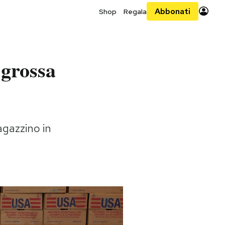
Abbonati
Shop
Regala
 grossa
magazzino in