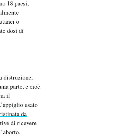
no 18 paesi,
ualmente
utanei o
nte dosi di
a distruzione,
una parte, e cioè
ma il
L’appiglio usato
ristinata da
ive di ricevere
l’aborto.