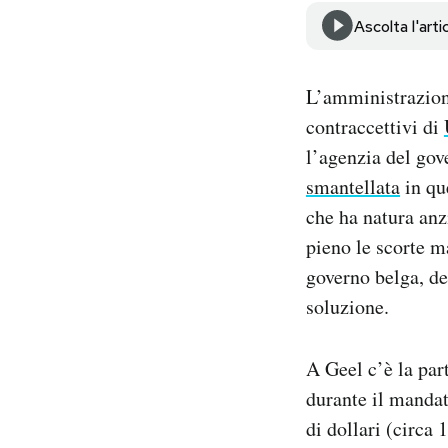
Notifiche mobile
Ascolta l'arti
Regala il Post
Hai bisogno di aiuto?
L’amministrazione
Esci
contraccettivi di
l’agenzia del gov
smantellata
in qu
che ha natura anz
pieno le scorte m
governo belga, de
soluzione.
A Geel c’è la par
durante il mandat
di dollari (circa 