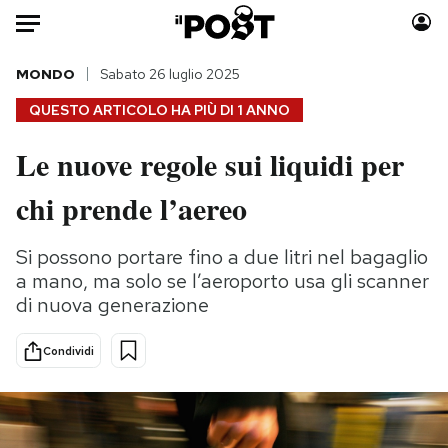
Auto
MONDO
Sabato 26 luglio 2025
QUESTO ARTICOLO HA PIÙ DI
1 ANNO
HOME
Le nuove regole sui liquidi per
Italia
Moda
chi prende l’aereo
Mondo
Libri
Politica
Consumismi
Si possono portare fino a due litri nel bagaglio
Tecnologia
Storie/Idee
a mano, ma solo se l’aeroporto usa gli scanner
Internet
Ok Boomer!
di nuova generazione
Scienza
Media
Cultura
Europa
Condividi
Economia
Altrecose
Sport
Mondiali calcio 2026