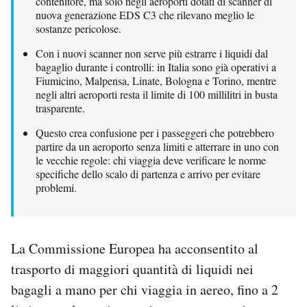
contenitore, ma solo negli aeroporti dotati di scanner di
Notifiche mobile
nuova generazione EDS C3 che rilevano meglio le
sostanze pericolose.
Regala il Post
Hai bisogno di aiuto?
Con i nuovi scanner non serve più estrarre i liquidi dal
Esci
bagaglio durante i controlli: in Italia sono già operativi a
Fiumicino, Malpensa, Linate, Bologna e Torino, mentre
negli altri aeroporti resta il limite di 100 millilitri in busta
trasparente.
Questo crea confusione per i passeggeri che potrebbero
partire da un aeroporto senza limiti e atterrare in uno con
le vecchie regole: chi viaggia deve verificare le norme
specifiche dello scalo di partenza e arrivo per evitare
problemi.
La Commissione Europea ha acconsentito al
trasporto di maggiori quantità di liquidi nei
bagagli a mano per chi viaggia in aereo, fino a 2