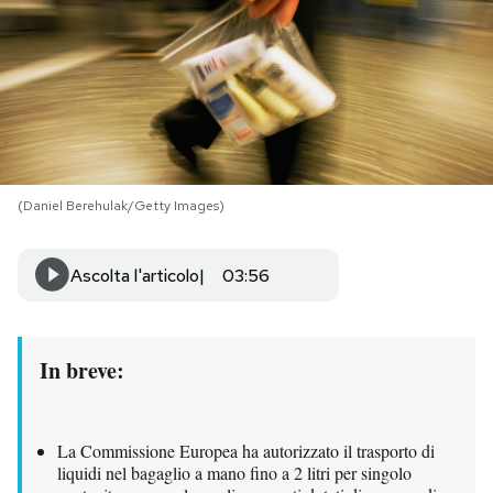
PODCAST
NEWSLETTER
I MIEI PREFERITI
(Daniel Berehulak/Getty Images)
SHOP
Ascolta l'articolo
03:56
CALENDARIO
In breve:
AREA PERSONALE
La Commissione Europea ha autorizzato il trasporto di
Area Personale
liquidi nel bagaglio a mano fino a 2 litri per singolo
Newsletter