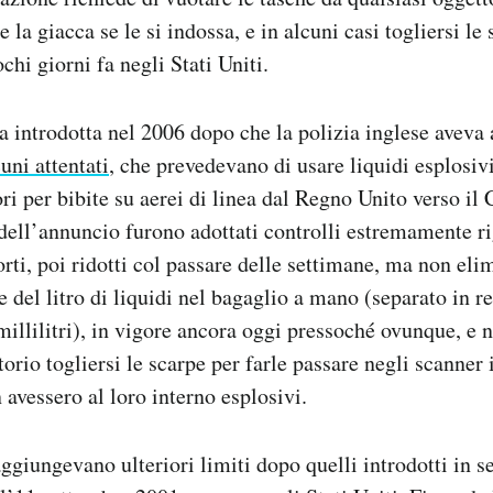
 e la giacca se le si indossa, e in alcuni casi togliersi l
ochi giorni fa negli Stati Uniti.
ta introdotta nel 2006 dopo che la polizia inglese aveva
uni attentati
, che prevedevano di usare liquidi esplosivi
ri per bibite su aerei di linea dal Regno Unito verso il 
 dell’annuncio furono adottati controlli estremamente r
rti, poi ridotti col passare delle settimane, ma non elim
e del litro di liquidi nel bagaglio a mano (separato in re
llilitri), in vigore ancora oggi pressoché ovunque, e ne
orio togliersi le scarpe per farle passare negli scanner
 avessero al loro interno esplosivi.
ggiungevano ulteriori limiti dopo quelli introdotti in s