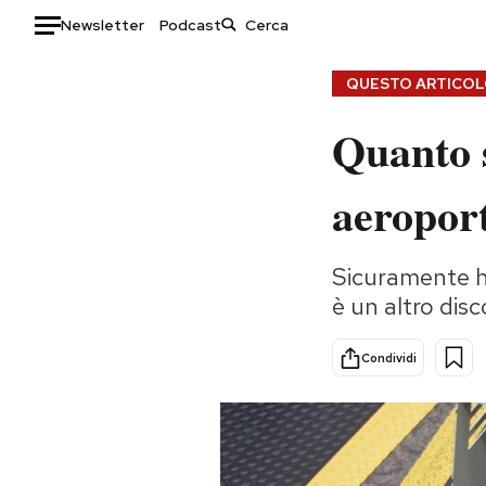
Newsletter
Podcast
Auto
QUESTO ARTICOLO
Quanto s
HOME
Italia
Moda
aeropor
Mondo
Libri
Politica
Consumismi
Sicuramente ha
Tecnologia
Storie/Idee
è un altro dis
Internet
Ok Boomer!
Scienza
Media
Condividi
Cultura
Europa
Economia
Altrecose
Sport
Mondiali calcio 2026