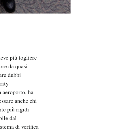
deve più togliere
gore da quasi
vare dubbi
rity
n aeroporto, ha
essare anche chi
nte più rigidi
bile dal
stema di verifica