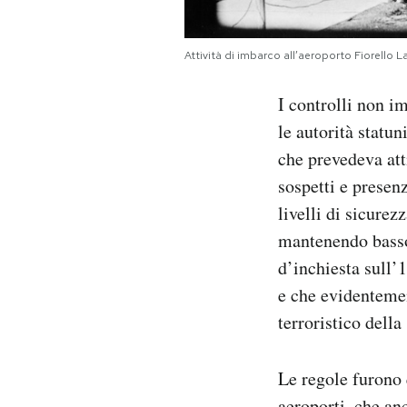
Attività di imbarco all’aeroporto Fiorello
I controlli non 
le autorità statu
che prevedeva atti
sospetti e presen
livelli di sicure
mantenendo basso 
d’inchiesta sull’
e che evidentemen
terroristico della 
Le regole furono 
aeroporti, che an