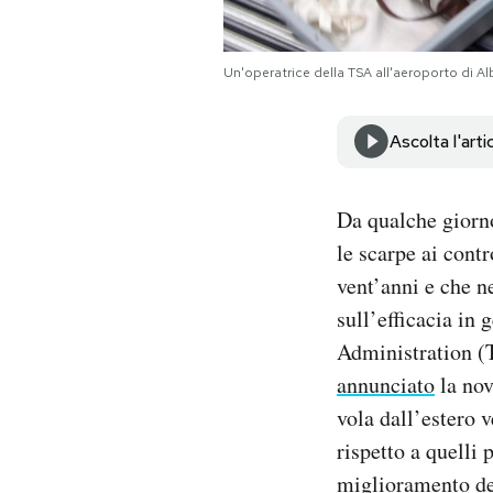
Notifiche mobile
Regala il Post
Un'operatrice della TSA all'aeroporto di Al
Hai bisogno di aiuto?
Esci
Ascolta l'arti
Da qualche giorno
le scarpe ai contr
vent’anni e che n
sull’efficacia in
Administration (T
annunciato
la nov
vola dall’estero v
rispetto a quelli 
miglioramento del