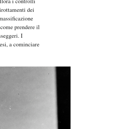
lora i controlli
irottamenti dei
 massificazione
’ come prendere il
sseggeri. I
aesi, a cominciare