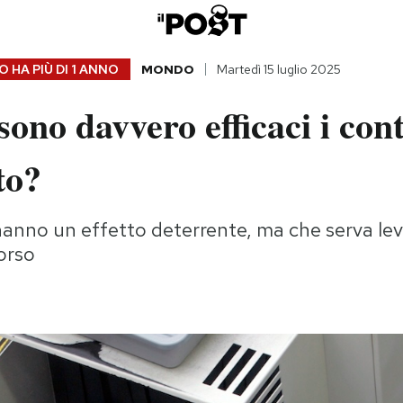
 HA PIÙ DI
1 ANNO
MONDO
Martedì 15 luglio 2025
ono davvero efficaci i cont
to?
nno un effetto deterrente, ma che serva leva
corso