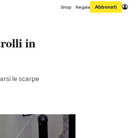
Abbonati
Shop
Regala
rolli in
rsi le scarpe