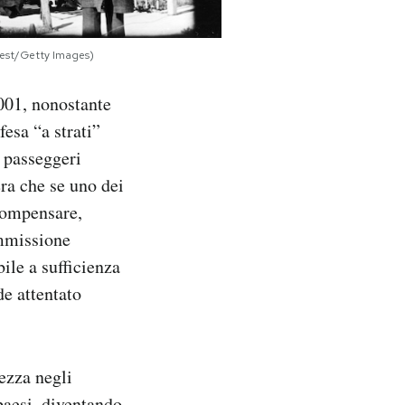
Quest/Getty Images)
001, nonostante
esa “a strati”
i passeggeri
era che se uno dei
 compensare,
ommissione
ile a sufficienza
de attentato
rezza negli
paesi, diventando