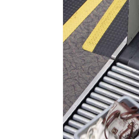
PODCAST
NEWSLETTER
I MIEI PREFERITI
SHOP
CALENDARIO
AREA PERSONALE
Area Personale
Newsletter