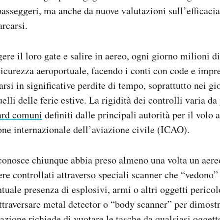
passeggeri, ma anche da nuove valutazioni sull’efficacia 
arcarsi.
ere il loro gate e salire in aereo, ogni giorno milioni 
 sicurezza aeroportuale, facendo i conti con code e impr
rsi in significative perdite di tempo, soprattutto nei g
lli delle ferie estive. La rigidità dei controlli varia da
ard comuni
definiti dalle principali autorità per il volo a
ne internazionale dell’aviazione civile (ICAO).
 conosce chiunque abbia preso almeno una volta un aereo
e controllati attraverso speciali scanner che “vedono” 
tuale presenza di esplosivi, armi o altri oggetti pericol
traversare metal detector o “body scanner” per dimostr
azione richiede di vuotare le tasche da qualsiasi oggett