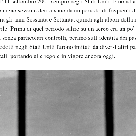
ll’11 settembre 2001 sempre negli Stati Uniti. Fino ad al
 meno severi e derivavano da un periodo di frequenti d
tra gli anni Sessanta e Settanta, quindi agli albori della
vile. Prima di quel periodo salire su un aereo era un po
 senza particolari controlli, perfino sull’identità dei pa
dotti negli Stati Uniti furono imitati da diversi altri p
tali, portando alle regole in vigore ancora oggi.