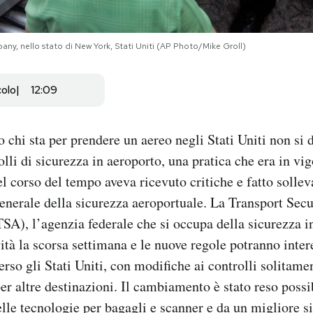
bany, nello stato di New York, Stati Uniti (AP Photo/Mike Groll)
colo
12:09
 chi sta per prendere un aereo negli Stati Uniti non si 
olli di sicurezza in aeroporto, una pratica che era in vi
el corso del tempo aveva ricevuto critiche e fatto solle
 generale della sicurezza aeroportuale. La Transport Secu
SA), l’agenzia federale che si occupa della sicurezza i
ità la scorsa settimana e le nuove regole potranno inter
erso gli Stati Uniti, con modifiche ai controlli solitame
per altre destinazioni. Il cambiamento è stato reso possi
le tecnologie per bagagli e scanner e da un migliore si