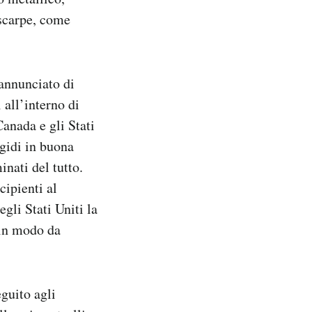
e scarpe, come
 annunciato di
 all’interno di
Canada e gli Stati
igidi in buona
inati del tutto.
cipienti al
gli Stati Uniti la
 in modo da
eguito agli