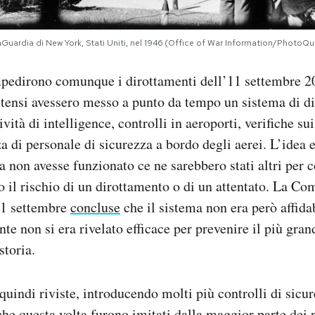
 LaGuardia di New York, Stati Uniti, nel 1946 (Office of War Information/Photo
impedirono comunque i dirottamenti dell’11 settembre 2
nitensi avessero messo a punto da tempo un sistema di dif
vità di intelligence, controlli in aeroporti, verifiche su
za di personale di sicurezza a bordo degli aerei. L’idea 
zza non avesse funzionato ce ne sarebbero stati altri per
il rischio di un dirottamento o di un attentato. La C
11 settembre
concluse
che il sistema non era però affidab
te non si era rivelato efficace per prevenire il più gran
storia.
quindi riviste, introducendo molti più controlli di sicu
che questa volta furono imitati dalla maggior parte dei 