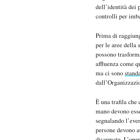
dell’identità dei 
controlli per imb
Prima di raggiung
per le aree della
possono trasforma
affluenza come que
ma ci sono
stand
dall’Organizzazio
È una trafila che
mano devono esser
segnalando l’even
persone devono at
disarmate. L’oper