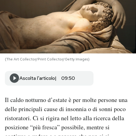
PODCAST
NEWSLETTER
I MIEI PREFERITI
(The Art Collector/Print Collector/Getty Images)
SHOP
Ascolta l'articolo
09:50
CALENDARIO
Il caldo notturno d’estate è per molte persone una
delle principali cause di insonnia o di sonni poco
AREA PERSONALE
ristoratori. Ci si rigira nel letto alla ricerca della
Area Personale
posizione “più fresca” possibile, mentre si
Newsletter