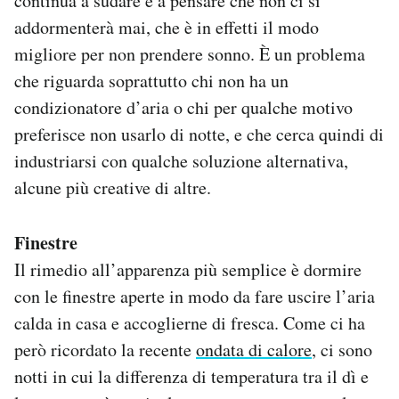
continua a sudare e a pensare che non ci si
Notifiche mobile
addormenterà mai, che è in effetti il modo
Regala il Post
migliore per non prendere sonno. È un problema
Hai bisogno di aiuto?
che riguarda soprattutto chi non ha un
Esci
condizionatore d’aria o chi per qualche motivo
preferisce non usarlo di notte, e che cerca quindi di
industriarsi con qualche soluzione alternativa,
alcune più creative di altre.
Finestre
Il rimedio all’apparenza più semplice è dormire
con le finestre aperte in modo da fare uscire l’aria
calda in casa e accoglierne di fresca. Come ci ha
però ricordato la recente
ondata di calore
, ci sono
notti in cui la differenza di temperatura tra il dì e