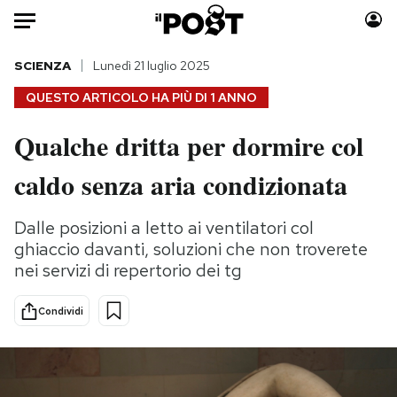
Auto
SCIENZA
Lunedì 21 luglio 2025
QUESTO ARTICOLO HA PIÙ DI
1 ANNO
HOME
Qualche dritta per dormire col
Italia
Moda
caldo senza aria condizionata
Mondo
Libri
Politica
Consumismi
Dalle posizioni a letto ai ventilatori col
Tecnologia
Storie/Idee
ghiaccio davanti, soluzioni che non troverete
Internet
Ok Boomer!
nei servizi di repertorio dei tg
Scienza
Media
Cultura
Europa
Condividi
Economia
Altrecose
Sport
Mondiali calcio 2026