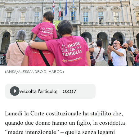
PODCAST
NEWSLETTER
I MIEI PREFERITI
(ANSA/ALESSANDRO DI MARCO)
SHOP
Ascolta l'articolo
03:07
CALENDARIO
Lunedì la Corte costituzionale ha
stabilito
che,
AREA PERSONALE
quando due donne hanno un figlio, la cosiddetta
Area Personale
“madre intenzionale” – quella senza legami
Newsletter