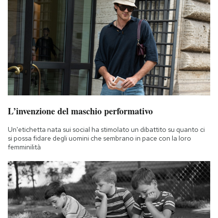
L’invenzione del maschio performativo
Un'etichetta nata sui social ha stimolato un dibattito su quanto ci
si possa fidare degli uomini che sembrano in pace con la loro
femminilità