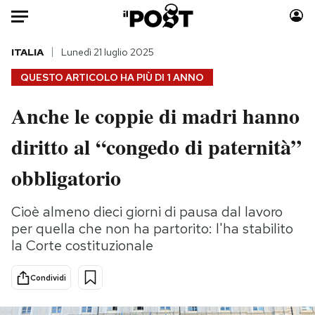
Auto
ITALIA
Lunedì 21 luglio 2025
QUESTO ARTICOLO HA PIÙ DI
1 ANNO
HOME
Anche le coppie di madri hanno
Italia
Moda
diritto al “congedo di paternità”
Mondo
Libri
Politica
Consumismi
obbligatorio
Tecnologia
Storie/Idee
Internet
Ok Boomer!
Cioè almeno dieci giorni di pausa dal lavoro
Scienza
Media
per quella che non ha partorito: l'ha stabilito
Cultura
Europa
la Corte costituzionale
Economia
Altrecose
Condividi
Sport
Mondiali calcio 2026