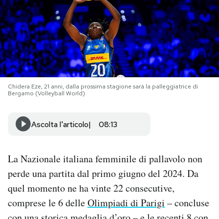
PODCAST
NEWSLETTER
I MIEI PREFERITI
Chidera Eze, 21 anni, dalla prossima stagione sarà la palleggiatrice di
Bergamo (Volleyball World)
SHOP
Ascolta l'articolo
08:13
CALENDARIO
La Nazionale italiana femminile di pallavolo non
perde una partita dal primo giugno del 2024. Da
AREA PERSONALE
quel momento ne ha vinte 22 consecutive,
comprese le 6 delle
Olimpiadi di Parigi
– concluse
Area Personale
Newsletter
con una storica medaglia d’oro – e le recenti 8 con