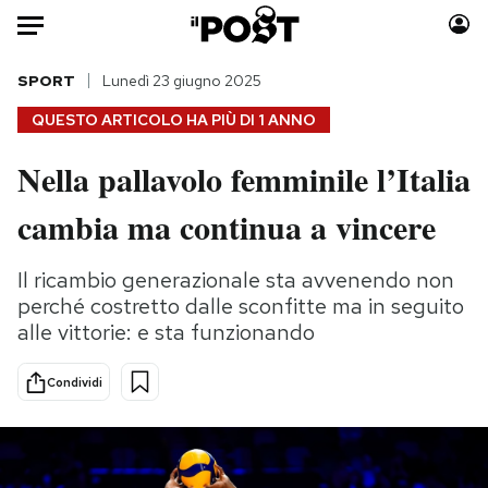
Auto
SPORT
Lunedì 23 giugno 2025
QUESTO ARTICOLO HA PIÙ DI
1 ANNO
HOME
Nella pallavolo femminile l’Italia
Italia
Moda
cambia ma continua a vincere
Mondo
Libri
Politica
Consumismi
Il ricambio generazionale sta avvenendo non
Tecnologia
Storie/Idee
perché costretto dalle sconfitte ma in seguito
Internet
Ok Boomer!
alle vittorie: e sta funzionando
Scienza
Media
Cultura
Europa
Condividi
Economia
Altrecose
Sport
Mondiali calcio 2026