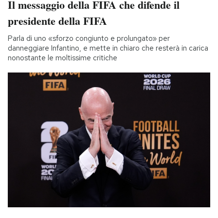
Il messaggio della FIFA che difende il
presidente della FIFA
Parla di uno «sforzo congiunto e prolungato» per
danneggiare Infantino, e mette in chiaro che resterà in carica
nonostante le moltissime critiche