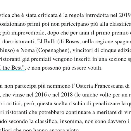
stica che è stata criticata è la regola introdotta nel 2019
 posizionano primi poi non partecipano più alla classific
g più imprevedibile, dopo che per anni il primo premio e
 due ristoranti, El Bulli (di Roses, nella regione spagno
chiuso) e Noma (Copenaghen), vincitori di cinque edizi
istoranti già premiati vengono inseriti in una sezione s
f the Best”
, e non possono più essere votati.
cui non partecipa più nemmeno l’Osteria Francescana d
che vinse nel 2016 e nel 2018 (le uniche volte per un r
 i critici, però, questa scelta rischia di penalizzare la q
ri ristoranti che potrebbero continuare a meritare di vin
ndo secondo la classifica, insomma, non sono davvero 
gliori che non hanno ancora vinto.