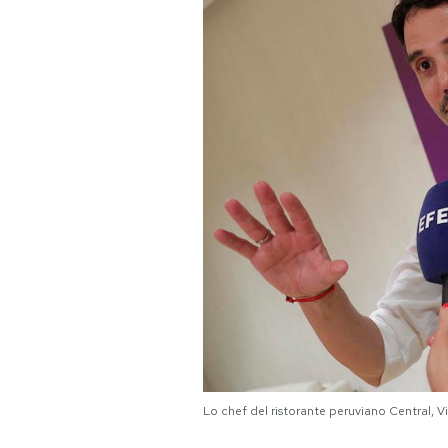
PODCAST
NEWSLETTER
I MIEI PREFERITI
SHOP
CALENDARIO
AREA PERSONALE
Area Personale
Lo chef del ristorante peruviano Central, 
Newsletter