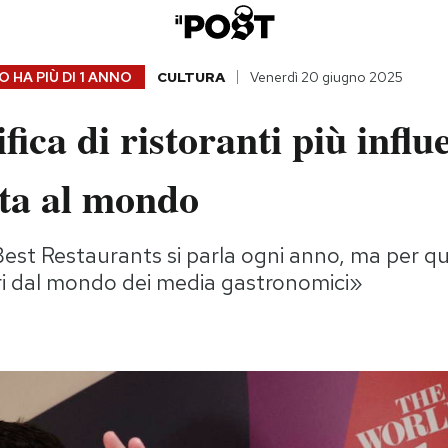
 HA PIÙ DI
1 ANNO
CULTURA
Venerdì 20 giugno 2025
fica di ristoranti più influ
ata al mondo
 Best Restaurants si parla ogni anno, ma per q
ori dal mondo dei media gastronomici»