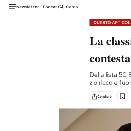
Newsletter
Podcast
Auto
QUESTO ARTICOLO
La classi
HOME
Italia
Moda
contest
Mondo
Libri
Politica
Consumismi
Della lista 50
Tecnologia
Storie/Idee
zio ricco e fu
Internet
Ok Boomer!
Scienza
Media
Condividi
Cultura
Europa
Economia
Altrecose
Sport
Mondiali calcio 2026