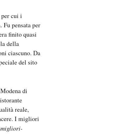
 per cui i
a. Fu pensata per
ra finito quasi
la della
oni ciascuno. Da
peciale del sito
i Modena di
istorante
ualità reale,
cere. I migliori
i
migliori-