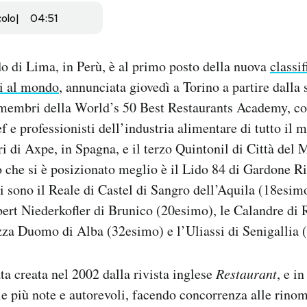
colo
04:51
do di Lima, in Perù, è al primo posto della nuova
classif
ti al mondo
, annunciata giovedì a Torino a partire dalla 
e membri della World’s 50 Best Restaurants Academy, co
f e professionisti dell’industria alimentare di tutto il 
i di Axpe, in Spagna, e il terzo Quintonil di Città del M
no che si è posizionato meglio è il Lido 84 di Gardone Ri
i sono il Reale di Castel di Sangro dell’Aquila (18esimo
rt Niederkofler di Brunico (20esimo), le Calandre di
zza Duomo di Alba (32esimo) e l’Uliassi di Senigallia 
ata creata nel 2002 dalla rivista inglese
Restaurant
, e i
le più note e autorevoli, facendo concorrenza alle rino