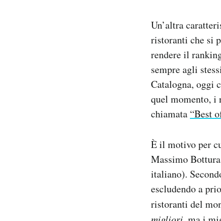
Un’altra caratteri
ristoranti che si
rendere il rankin
sempre agli stessi
Catalogna, oggi 
quel momento, i r
chiamata
“Best o
È il motivo per 
Massimo Bottura, 
italiano). Secondo
escludendo a prio
ristoranti del mo
migliori
, ma i mi