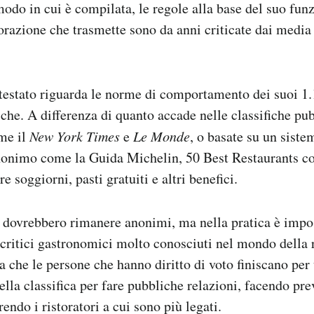
odo in cui è compilata, le regole alla base del suo fun
storazione che trasmette sono da anni criticate dai medi
testato riguarda le norme di comportamento dei suoi 1.1
sche. A differenza di quanto accade nelle classifiche pub
ome il
New York Times
e
Le Monde
, o basate su un siste
nonimo come la Guida Michelin, 50 Best Restaurants co
re soggiorni, pasti gratuiti e altri benefici.
ti dovrebbero rimanere anonimi, ma nella pratica è impo
e critici gastronomici molto conosciuti nel mondo della r
 che le persone che hanno diritto di voto finiscano per 
lla classifica per fare pubbliche relazioni, facendo pr
endo i ristoratori a cui sono più legati.