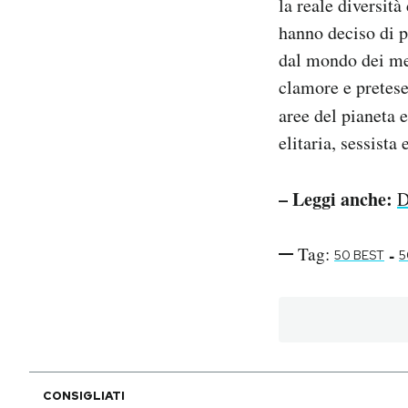
la reale diversit
hanno deciso di p
dal mondo dei me
clamore e pretes
aree del pianeta
elitaria, sessista
– Leggi anche:
D
Tag:
-
50 BEST
5
CONSIGLIATI