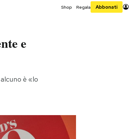
Abbonati
Shop
Regala
ente e
ualcuno è «lo