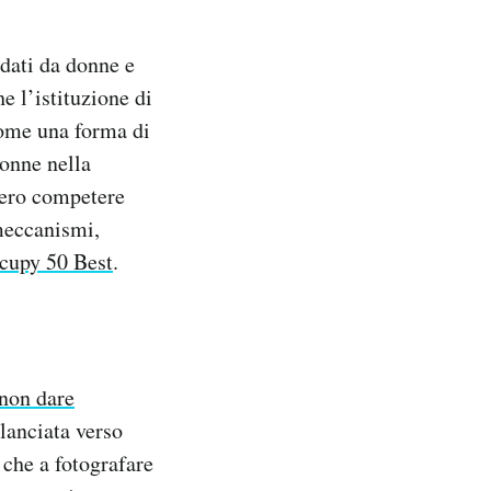
idati da donne e
 l’istituzione di
come una forma di
donne nella
ssero competere
 meccanismi,
cupy 50 Best
.
non dare
ilanciata verso
ù che a fotografare