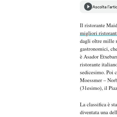
Notifiche mobile
Ascolta l'arti
Regala il Post
Hai bisogno di aiuto?
Il ristorante Mai
Esci
migliori ristoran
dagli oltre mill
gastronomici, che
è Asador Etxebarr
ristorante italia
sedicesimo. Poi c
Moessmer – Norbe
(31esimo), il Pia
La classifica è st
diventata una del