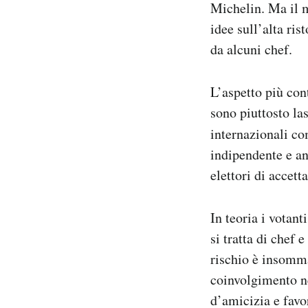
Michelin. Ma il m
idee sull’alta ri
da alcuni chef.
L’aspetto più con
sono piuttosto la
internazionali c
indipendente e a
elettori di accetta
In teoria i votan
si tratta di chef 
rischio è insomma
coinvolgimento ne
d’amicizia e favor