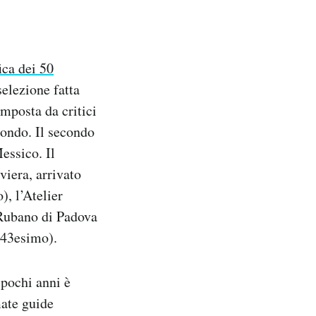
ica dei 50
selezione fatta
mposta da critici
mondo. Il secondo
essico. Il
viera, arrivato
), l’Atelier
 Rubano di Padova
(43esimo).
n pochi anni è
mate guide