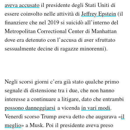
aveva accusato
il presidente degli Stati Uniti di
Notifiche mobile
Regala il Post
essere coinvolto nelle attività di
Jeffrey Epstein
(il
Hai bisogno di aiuto?
finanziere che nel 2019 si suicidò all’interno del
Esci
Metropolitan Correctional Center di Manhattan
dove era detenuto con l’accusa di aver sfruttato
sessualmente decine di ragazze minorenni).
Negli scorsi giorni c’era già stato qualche primo
segnale di distensione tra i due, che non hanno
interesse a continuare a litigare, dato che entrambi
possono danneggiarsi
a vicenda
in vari modi
.
Venerdì scorso Trump aveva detto che augurava «
il
meglio
» a Musk. Poi il presidente aveva preso