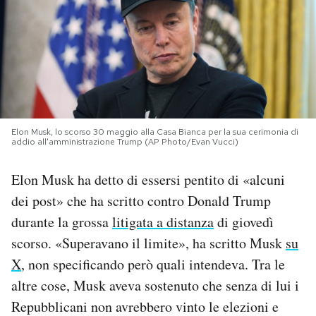
PODCAST
NEWSLETTER
I MIEI PREFERITI
Elon Musk, lo scorso 30 maggio alla Casa Bianca per la sua cerimonia di
addio all'amministrazione Trump (AP Photo/Evan Vucci)
SHOP
Elon Musk ha detto di essersi pentito di «alcuni
dei post» che ha scritto contro Donald Trump
CALENDARIO
durante la grossa
litigata a distanza
di giovedì
scorso. «Superavano il limite», ha scritto Musk
su
AREA PERSONALE
X
, non specificando però quali intendeva. Tra le
altre cose, Musk aveva sostenuto che senza di lui i
Area Personale
Repubblicani non avrebbero vinto le elezioni e
Newsletter