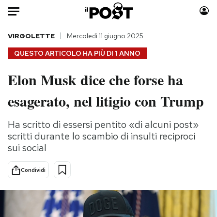
Auto
VIRGOLETTE
Mercoledì 11 giugno 2025
QUESTO ARTICOLO HA PIÙ DI
1 ANNO
HOME
Elon Musk dice che forse ha
Italia
Moda
esagerato, nel litigio con Trump
Mondo
Libri
Politica
Consumismi
Ha scritto di essersi pentito «di alcuni post»
Tecnologia
Storie/Idee
scritti durante lo scambio di insulti reciproci
Internet
Ok Boomer!
sui social
Scienza
Media
Cultura
Europa
Condividi
Economia
Altrecose
Sport
Mondiali calcio 2026