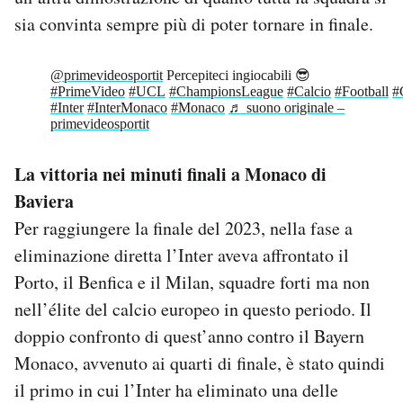
sia convinta sempre più di poter tornare in finale.
@primevideosportit
Percepiteci ingiocabili 😎
#PrimeVideo
#UCL
#ChampionsLeague
#Calcio
#Football
#
#Inter
#InterMonaco
#Monaco
♬ suono originale –
primevideosportit
La vittoria nei minuti finali a Monaco di
Baviera
Per raggiungere la finale del 2023, nella fase a
eliminazione diretta l’Inter aveva affrontato il
Porto, il Benfica e il Milan, squadre forti ma non
nell’élite del calcio europeo in questo periodo. Il
doppio confronto di quest’anno contro il Bayern
Monaco, avvenuto ai quarti di finale, è stato quindi
il primo in cui l’Inter ha eliminato una delle