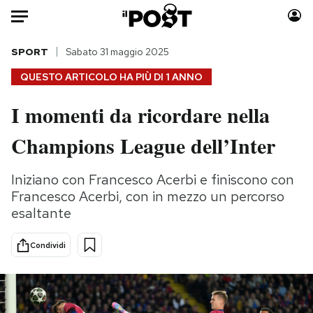
Auto
SPORT
Sabato 31 maggio 2025
QUESTO ARTICOLO HA PIÙ DI
1 ANNO
HOME
I momenti da ricordare nella
Italia
Moda
Champions League dell’Inter
Mondo
Libri
Politica
Consumismi
Iniziano con Francesco Acerbi e finiscono con
Tecnologia
Storie/Idee
Francesco Acerbi, con in mezzo un percorso
Internet
Ok Boomer!
esaltante
Scienza
Media
Cultura
Europa
Condividi
Economia
Altrecose
Sport
Mondiali calcio 2026