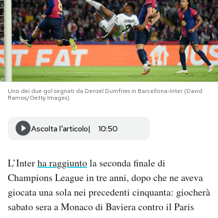
PODCAST
NEWSLETTER
I MIEI PREFERITI
Uno dei due gol segnati da Denzel Dumfries in Barcellona-Inter (David
Ramos/Getty Images)
SHOP
Ascolta l'articolo
10:50
CALENDARIO
L’Inter
ha raggiunto
la seconda finale di
Champions League in tre anni, dopo che ne aveva
AREA PERSONALE
giocata una sola nei precedenti cinquanta: giocherà
Area Personale
sabato sera a Monaco di Baviera contro il Paris
Newsletter